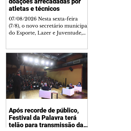
doações arrecadadas por
atletas e técnicos
07/08/2026 Nesta sexta-feira
(7/8), o novo secretário municipal
do Esporte, Lazer e Juventude,
José Antônio de Melo Filho, fez a
entrega de 5.873 fraldas
geriátricas arrecadadas durante a
Campanha de Atenção à Pessoa
Idosa à Fundação de Ação Social
(FAS). A doação é uma
contrapartida social de atletas,
paratletas, técnicos e instituições
contemplados pela Lei Municipal
de Incentivo ao Esporte. As
Após recorde de público,
fraldas serão destinadas às
Festival da Palavra terá
unidades da FAS que atendem
pessoas idosas e também
telão para transmissão das