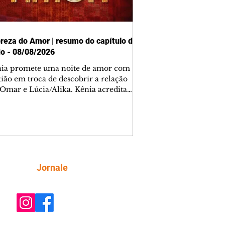
reza do Amor | resumo do capítulo de
o - 08/08/2026
nia promete uma noite de amor com
tião em troca de descobrir a relação
 Omar e Lúcia/Alika. Kênia acredita
inta esteja mesmo ao lado de Jendal, e
o convite para jantar com os dois.
 desabafa com Casemiro e conta que
ília de Lúcia/Alika tem uma dívida
mar. Ana Maria vai à casa de Manoel
estratada por Fortunato. José e Omar
tam sobre a possível jazida de
Siga
Jornale
tênio na região. Virgínia provoca
nes na frente de Marta. Binta s