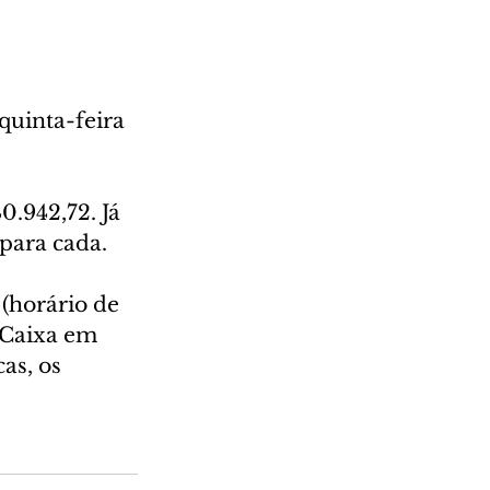
quinta-feira 
.942,72. Já 
para cada. 
(horário de 
a Caixa em 
as, os 