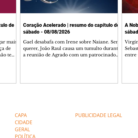
ulo de
Coração Acelerado | resumo do capítulo de
A Nob
sábado - 08/08/2026
sábad
gar mais
Gael desabafa com Irene sobre Naiane. Sem
Virgí
ça de
querer, João Raul causa um tumulto durante
Sebas
 não tem
a reunião de Agrado com um patrocinador.
entre
ia.
Zilá orienta Osmar a seguir Cinara, que
que B
ão de
percebe a movimentação e alerta Ronei.
nega 
ntino
Palhares confronta Cinara sobre a
Tonho
aproximação com Ronei. Eduarda pensa
a fam
una no
em pedir a Valéria para ficar com Sol. Gael
com O
a. Dora
decide terminar com Naiane. João Raul
e é d
m
inventa para Agrado que não está
comen
Editorias
Editais Certificados
Lyris
conseguindo conviver com seu sucesso, e
tungs
urante de
termina o relacionamento dos dois.
Dióge
CAPA
PUBLICIDADE LEGAL
CIDADE
GERAL
POLÍTICA