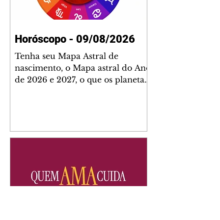
Horóscopo - 09/08/2026
Tenha seu Mapa Astral de
nascimento, o Mapa astral do Ano
de 2026 e 2027, o que os planetas
indicam para o seu: Trabalho,
Amor, Dinheiro, Saúde e Família.
Estudo com 35 páginas. Adquira
já através da nossa loja virtual ou
na loja física: rua Emiliano
Perneta 30 – loja 21 – galeria
Cezar Franco – centro –
Curitiba. Você pode pedir
também através do nosso
Whatsapp e receber seu livro
virtual: (41) 99719-0645. Escute o