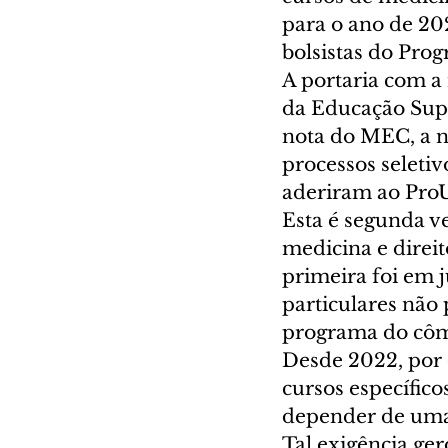
para o ano de 20
bolsistas do Pro
A portaria com a
da Educação Super
nota do MEC, a n
processos seletiv
aderiram ao ProUn
Esta é segunda ve
medicina e direit
primeira foi em j
particulares não 
programa do cômp
Desde 2022, por d
cursos específico
depender de uma 
Tal exigência ge