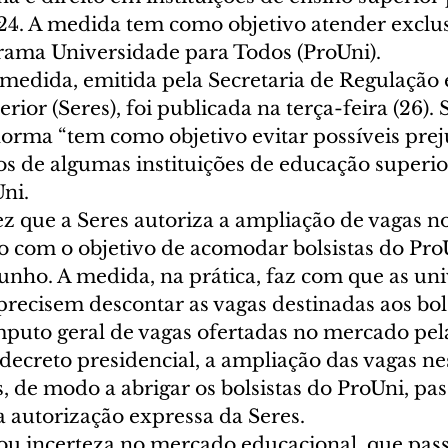
24. A medida tem como objetivo atender exclu
grama Universidade para Todos (ProUni).  
 medida, emitida pela Secretaria de Regulação 
ior (Seres), foi publicada na terça-feira (26).
orma “tem como objetivo evitar possíveis preju
os de algumas instituições de educação superio
i.  
z que a Seres autoriza a ampliação de vagas no
o com o objetivo de acomodar bolsistas do ProU
unho. A medida, na prática, faz com que as uni
precisem descontar as vagas destinadas aos bols
uto geral de vagas ofertadas no mercado pela 
ecreto presidencial, a ampliação das vagas nes
s, de modo a abrigar os bolsistas do ProUni, pas
autorização expressa da Seres.  
rou incerteza no mercado educacional, que pass