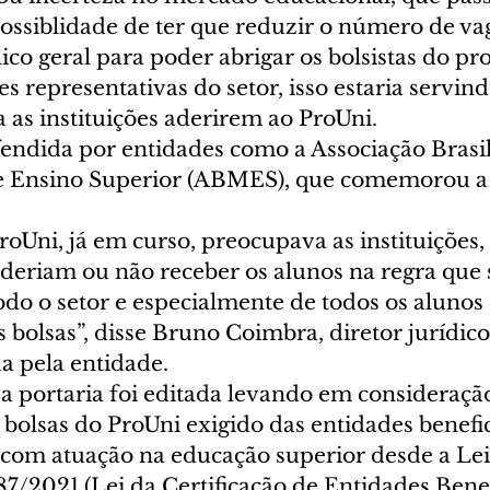
ossiblidade de ter que reduzir o número de va
ico geral para poder abrigar os bolsistas do pr
 representativas do setor, isso estaria servin
 as instituições aderirem ao ProUni.  
endida por entidades como a Associação Brasil
 Ensino Superior (ABMES), que comemorou a 
oUni, já em curso, preocupava as instituições,
oderiam ou não receber os alunos na regra que 
 todo o setor e especialmente de todos os alunos
bolsas”, disse Bruno Coimbra, diretor jurídic
 pela entidade.  
 portaria foi editada levando em consideraç
bolsas do ProUni exigido das entidades benefic
l com atuação na educação superior desde a Lei
/2021 (Lei da Certificação de Entidades Benef