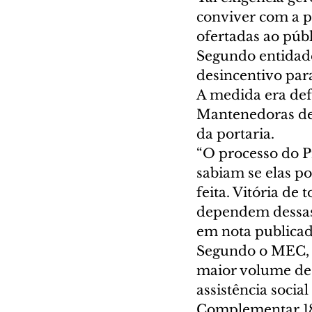
conviver com a p
ofertadas ao públ
Segundo entidades
desincentivo para
A medida era def
Mantenedoras de
da portaria. 
“O processo do Pr
sabiam se elas p
feita. Vitória de
dependem dessas 
em nota publicada
Segundo o MEC, a
maior volume de 
assistência socia
Complementar 187