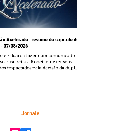
ão Acelerado | resumo do capítulo de
 - 07/08/2026
o e Eduarda fazem um comunicado
suas carreiras. Ronei teme ter seus
ios impactados pela decisão da dupla.
e decide prestar queixa contra
ica. Gael descobre que Naiane passou
ações sigilosas para Talita. Ronei
ra Verônica novamente e descobre
la deixou Bom Retorno. Gael se
ciona com Naiane. Valéria anuncia
e mudará de país, e Eduarda se
Siga
Jornale
upa com Sol. Palhares desconfia de
a em relação a Zilá. Ronei e Cinara
nfia