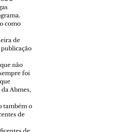
gas 
ograma. 
do como 
eira de 
publicação 
 que não 
sempre foi 
 que 
o da Abmes, 
ão também o 
entes de 
 
icentes de 