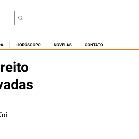
RA
HORÓSCOPO
NOVELAS
CONTATO
reito
ivadas
Uni