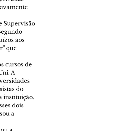
sivamente 
e Supervisão 
 Segundo 
ízos aos 
r” que 
s cursos de 
ni. A 
versidades 
istas do 
instituição. 
ses dois 
sou a 
ou a 