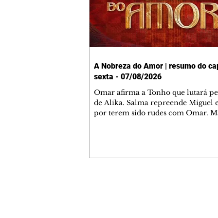
A Nobreza do Amor | resumo do cap
sexta - 07/08/2026
Omar afirma a Tonho que lutará p
de Alika. Salma repreende Miguel 
por terem sido rudes com Omar. M
Helena aconselha Manoel sobre se
namoro com Ana Maria. Pressiona
Bakari revela a Jendal que Chinua 
em terras inimigas. Omar pede que
acompanhe até a agência bancária
alerta Dumi, Akin e Ladisa sobre as
desconfianças de Jendal, que sonda
Contato comercial
sobre seu conselheiro. Chinua suge
mmjornale@gmail.com
Kênia reveja sua decisão de se junta
Telefone: (41) 99978-9956
rebel