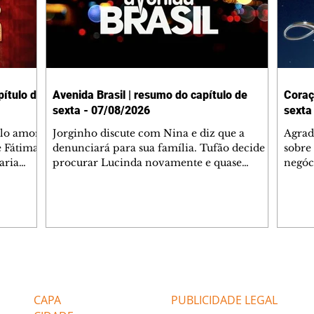
ítulo de
Avenida Brasil | resumo do capítulo de
Coraç
sexta - 07/08/2026
sexta
elo amor
Jorginho discute com Nina e diz que a
Agrad
e Fátima
denunciará para sua família. Tufão decide
sobre 
aria
procurar Lucinda novamente e quase
negóc
u
encontra Nina no lixão. Débora se
Janet
do,
preocupa com Jorginho. Monalisa pede que
Verôn
esteve
Olenka não a deixe sozinha. Tufão
inform
 Alika o
encontra Jorginho e o leva para casa. Max é
procu
. Chinua
hostil com Carminha. Diógenes se irrita
que e
quando Tavinho diz que não negociará o
decep
 Pascoal
passe de Roni por causa de sua sexualidade.
que s
Editorias
Editais Certificados
re que
Janaína admite para Jorginho que Lúcio e
preoc
r aos
Max estavam envolvidos na tentativa de
Cinar
CAPA
PUBLICIDADE LEGAL
assalto à
desco