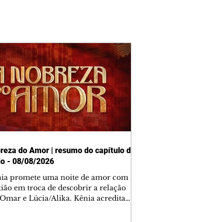
reza do Amor | resumo do capítulo de
o - 08/08/2026
nia promete uma noite de amor com
tião em troca de descobrir a relação
 Omar e Lúcia/Alika. Kênia acredita
inta esteja mesmo ao lado de Jendal, e
o convite para jantar com os dois.