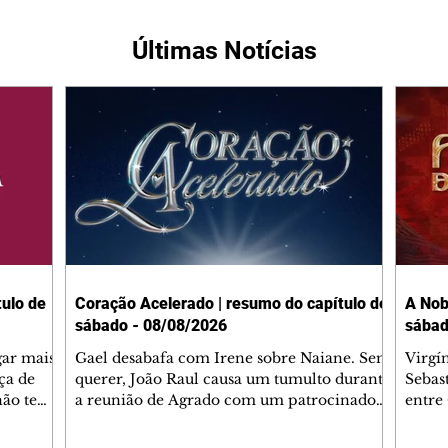
Últimas Notícias
ulo de
Coração Acelerado | resumo do capítulo de
A Nob
sábado - 08/08/2026
sábad
gar mais
Gael desabafa com Irene sobre Naiane. Sem
Virgí
ça de
querer, João Raul causa um tumulto durante
Sebas
 não tem
a reunião de Agrado com um patrocinador.
entre
ia.
Zilá orienta Osmar a seguir Cinara, que
que B
ão de
percebe a movimentação e alerta Ronei.
nega 