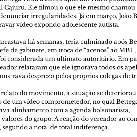
al Cajuru. Ele filmou o que ele mesmo chamou 
 denunciar irregularidades. Já em março, João B
avar vídeo expondo adolescente autista.
e arrastava há semanas, teria culminado após Bet
efe de gabinete, em troca de “acenos” ao MBL,
foi considerada um ultimato autoritário. Em par
eador relataram que ele ignorava todos os apel
strava desprezo pelos próprios colegas de tr
relato do movimento, a situação se deteriorou
o de um vídeo comprometedor, no qual Bettega
va alinhamento com a agenda bolsonarista, 
 valores do grupo. A reação do vereador ao co
, segundo a nota, de total indiferença.