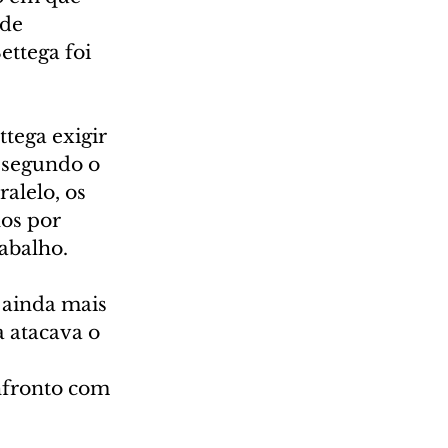
de 
ettega foi 
tega exigir 
 segundo o 
alelo, os 
os por 
abalho.
 ainda mais 
 atacava o 
nfronto com 