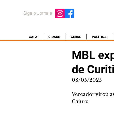
Siga o Jornale
CAPA
CIDADE
GERAL
POLÍTICA
MBL exp
de Curit
08/05/2025
Vereador virou a
Cajuru