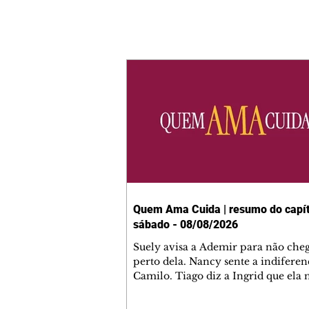
Quem Ama Cuida | resumo do capít
sábado - 08/08/2026
Suely avisa a Ademir para não che
perto dela. Nancy sente a indiferen
Camilo. Tiago diz a Ingrid que ela
competência para presidir a joalher
André conta a Pedro que a associaç