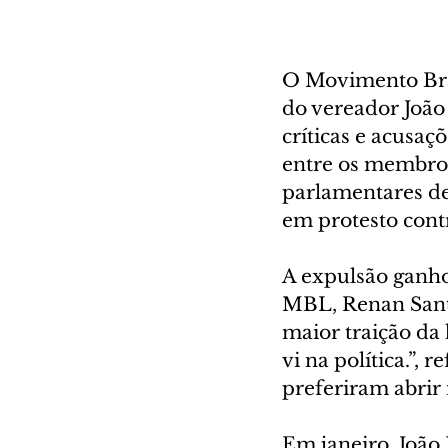
O Movimento Bras
do vereador João
críticas e acusaç
entre os membros
parlamentares de
em protesto cont
A expulsão ganho
MBL, Renan Santo
maior traição da 
vi na política.”, 
preferiram abrir
Em janeiro, João