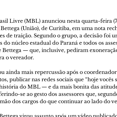
il Livre (MBL) anunciou nesta quarta-feira (7
 Bettega (União), de Curitiba, em uma nota rec
ões de traição. Segundo o grupo, a decisão foi 
 do núcleo estadual do Paraná e todos os asses
 Bettega — que, inclusive, pediram exoneração
ra o vereador.
u ainda mais repercussão após o coordenador 
s, publicar nas redes sociais que “hoje vocês 
história do MBL — e da mais bonita das atitude
referindo-se ao gesto dos assessores que, segundo
 mão dos cargos do que continuar ao lado do v
 Bettega virou assunto após um vídeo publicad