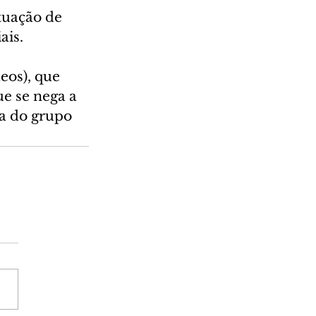
tuação de 
ais.
eos), que 
e se nega a 
a do grupo 