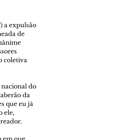
) a expulsão 
heada de 
unânime 
sores 
 coletiva 
nacional do 
saberão da 
s que eu já 
 ele, 
ereador.
o em que 