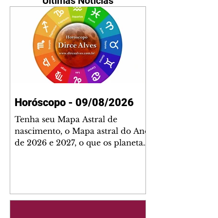
Últimas Notícias
Horóscopo - 09/08/2026
Tenha seu Mapa Astral de
nascimento, o Mapa astral do Ano
de 2026 e 2027, o que os planetas
indicam para o seu: Trabalho,
Amor, Dinheiro, Saúde e Família.
Estudo com 35 páginas. Adquira
já através da nossa loja virtual ou
na loja física: rua Emiliano
Perneta 30 – loja 21 – galeria