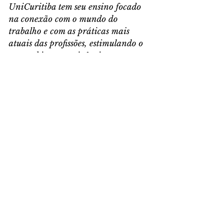
UniCuritiba tem seu ensino focado 
na conexão com o mundo do 
trabalho e com as práticas mais 
atuais das profissões, estimulando o 
networking e as vivências 
multidisciplinares. 
DAS ASSESSORIAS
Comentários
Escreva um comentário
Últimas Notícias