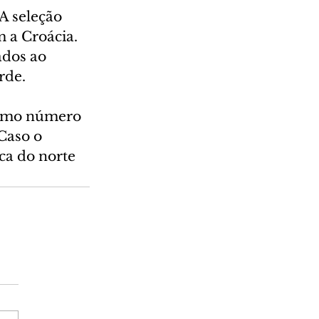
A seleção 
 a Croácia. 
ados ao 
rde.
esmo número 
Caso o 
ca do norte 