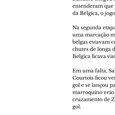
entenderam que Sa
da Bélgica, o jo
Na segunda etapa
uma marcação mai
belgas estavam co
chutes de longa 
Bélgica ficava v
Em uma falta, Sa
Courtois ficou ve
gol e se lançou p
marroquino veio 
cruzamento de Zi
gol.