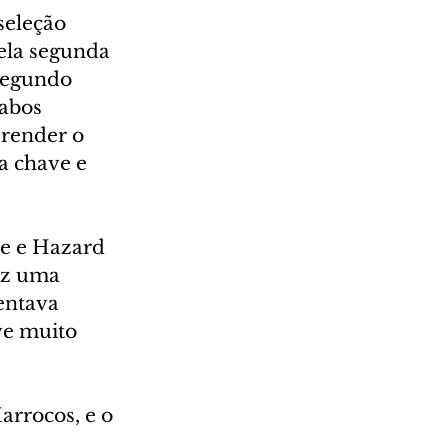
eleção 
ela segunda 
segundo 
abos 
render o 
a chave e 
e e Hazard 
ez uma 
entava 
ve muito 
rrocos, e o 
 