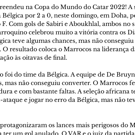
reendeu na Copa do Mundo do Catar 2022! A s
a Bélgica por 2 a 0, neste domingo, em Doha, p
F. Com gols de Sabiri e Aboukhlal, ambos no 
rroquino celebrou muito a vitória contra os Di
gica teve algumas chances, mas não conseguiu 
. O resultado coloca o Marrocos na liderança d
ação às oitavas de final.
 foi do time da Bélgica. A equipe de De Bruyn
s, mas não conseguiu converter. O Marrocos f
ra e com bastante faltas. A seleção africana t
-ataque e jogar no erro da Bélgica, mas não te
protagonizaram os lances mais perigosos do Ma
 ter um gol anulado. O VAR e o juiz da partida