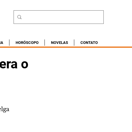
RA
HORÓSCOPO
NOVELAS
CONTATO
era o
lga 