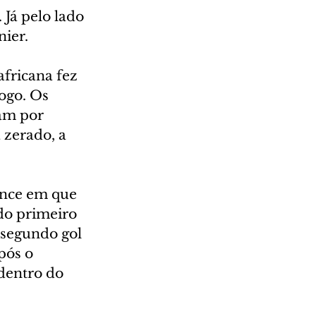
Já pelo lado 
nier.
fricana fez 
ogo. Os 
am por 
 zerado, a 
ance em que 
do primeiro 
 segundo gol 
pós o 
dentro do 