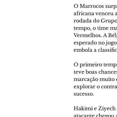
O Marrocos surp
africana venceu 
rodada do Grupo 
tempo, o time ma
Vermelhos. A Bél
esperado no jogo
embola a classific
O primeiro tempo
teve boas chance
marcação muito du
explorar o contra
sucesso.
Hakimi e Ziyech 
atacante chegou a