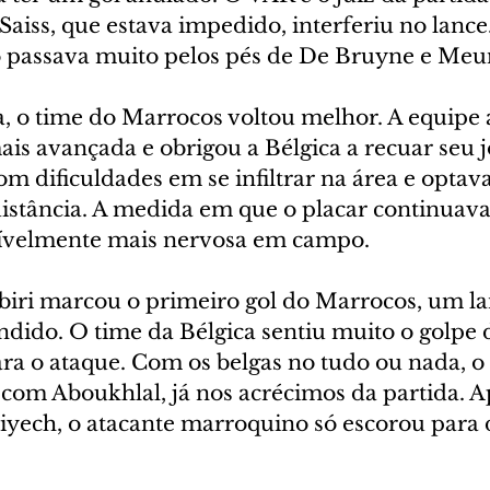
iss, que estava impedido, interferiu no lance. 
go passava muito pelos pés de De Bruyne e Meu
, o time do Marrocos voltou melhor. A equipe a
s avançada e obrigou a Bélgica a recuar seu j
m dificuldades em se infiltrar na área e optav
distância. A medida em que o placar continuava
isívelmente mais nervosa em campo.
biri marcou o primeiro gol do Marrocos, um l
ndido. O time da Bélgica sentiu muito o golpe 
ara o ataque. Com os belgas no tudo ou nada, o
com Aboukhlal, já nos acrécimos da partida. A
yech, o atacante marroquino só escorou para 