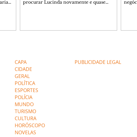
aria
procurar Lucinda novamente e quase
negóc
u
encontra Nina no lixão. Débora se
Janet
do,
preocupa com Jorginho. Monalisa pede que
Verôn
esteve
Olenka não a deixe sozinha. Tufão
inform
 Alika o
encontra Jorginho e o leva para casa. Max é
procu
. Chinua
hostil com Carminha. Diógenes se irrita
que e
quando Tavinho diz que não negociará o
decep
 Pascoal
passe de Roni por causa de sua sexualidade.
que s
Editorias
Editais Certificados
re que
Janaína admite para Jorginho que Lúcio e
preoc
r aos
Max estavam envolvidos na tentativa de
Cinar
CAPA
PUBLICIDADE LEGAL
assalto à
desco
CIDADE
GERAL
POLÍTICA
ESPORTES
POLÍCIA
MUNDO
TURISMO
CULTURA
HORÓSCOPO
NOVELAS