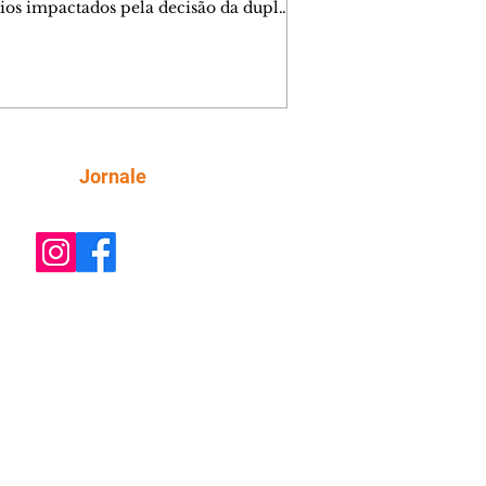
ios impactados pela decisão da dupla.
e decide prestar queixa contra
ica. Gael descobre que Naiane passou
ações sigilosas para Talita. Ronei
ra Verônica novamente e descobre
la deixou Bom Retorno. Gael se
ciona com Naiane. Valéria anuncia
e mudará de país, e Eduarda se
Siga
Jornale
upa com Sol. Palhares desconfia de
a em relação a Zilá. Ronei e Cinara
nfia