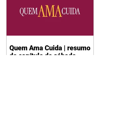
Quem Ama Cuida | resumo
do capítulo de sábado -
08/08/2026
Suely avisa a Ademir para não
chegar mais perto dela. Nancy
sente a indiferença de Camilo.
Tiago diz a Ingrid que ela não
tem competência para presidir a
joalheria. André conta a Pedro
que a associação de advogados
expulsou Ademir. Laurentino
contrata Adriana para servir no