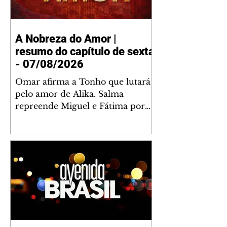
A Nobreza do Amor |
resumo do capítulo de sexta
- 07/08/2026
Omar afirma a Tonho que lutará
pelo amor de Alika. Salma
repreende Miguel e Fátima por
terem sido rudes com Omar.
Maria Helena aconselha Manoel
sobre seu namoro com Ana
Maria. Pressionado, Bakari revela
a Jendal que Chinua esteve em
terras inimigas. Omar pede que
Alika o acompanhe até a agência
bancária. Chinua alerta Dumi,
Akin e Ladisa sobre as