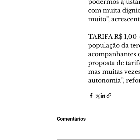
podermos ajustar
com muita dignid
muito”, acrescent
TARIFA R$ 1,00 -
população da terc
acompanhantes de
proposta de tari
mas muitas vezes 
autonomia”, refo
Comentários