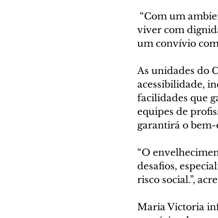
 “Com um ambiente seguro e adaptado, os idosos terão a oportunidade de 
viver com dignid
um convívio comu
As unidades do C
acessibilidade, i
facilidades que 
equipes de profis
garantirá o bem-e
“O envelheciment
desafios, especia
risco social.”, acr
Maria Victoria i