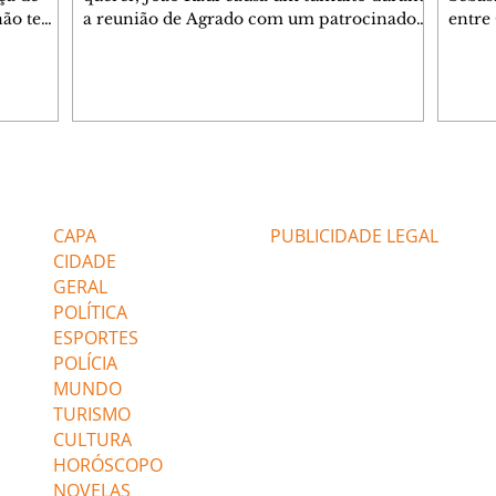
 não tem
a reunião de Agrado com um patrocinador.
entre
ia.
Zilá orienta Osmar a seguir Cinara, que
que B
ão de
percebe a movimentação e alerta Ronei.
nega 
ntino
Palhares confronta Cinara sobre a
Tonho
aproximação com Ronei. Eduarda pensa
a fam
una no
em pedir a Valéria para ficar com Sol. Gael
com O
a. Dora
decide terminar com Naiane. João Raul
e é d
m
inventa para Agrado que não está
comen
Editorias
Editais Certificados
Lyris
conseguindo conviver com seu sucesso, e
tungs
urante de
termina o relacionamento dos dois.
Dióge
CAPA
PUBLICIDADE LEGAL
CIDADE
GERAL
POLÍTICA
ESPORTES
POLÍCIA
MUNDO
TURISMO
CULTURA
HORÓSCOPO
NOVELAS