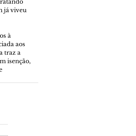
ratando 
 já viveu 
os à 
ciada aos 
 traz a 
m isenção, 
e 