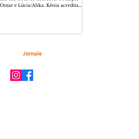
 Omar e Lúcia/Alika. Kênia acredita
inta esteja mesmo ao lado de Jendal, e
o convite para jantar com os dois.
 desabafa com Casemiro e conta que
ília de Lúcia/Alika tem uma dívida
mar. Ana Maria vai à casa de Manoel
estratada por Fortunato. José e Omar
tam sobre a possível jazida de
Siga
Jornale
tênio na região. Virgínia provoca
nes na frente de Marta. Binta s