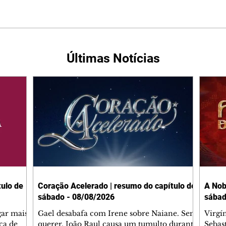
Últimas Notícias
ulo de
Coração Acelerado | resumo do capítulo de
A Nob
sábado - 08/08/2026
sábad
gar mais
Gael desabafa com Irene sobre Naiane. Sem
Virgí
ça de
querer, João Raul causa um tumulto durante
Sebas