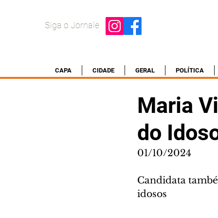
Siga o Jornale
CAPA
CIDADE
GERAL
POLÍTICA
Maria V
do Idos
01/10/2024
Candidata também
idosos