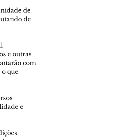
rutando de 
l 
s e outras 
contarão com 
 o que 
rsos 
lidade e 
ições 