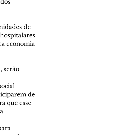
ados 
unidades de 
hospitalares 
ica economia 
 serão 
ocial 
ticiparem de 
ra que esse 
a. 
ara 