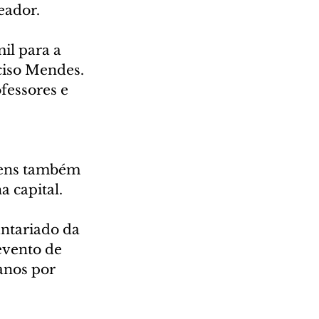
reador.
il para a 
ciso Mendes. 
fessores e 
rens também 
a capital.
ntariado da 
evento de 
anos por 