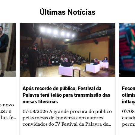
Últimas Notícias
Após recorde de público, Festival da
Fecom
Palavra terá telão para transmissão das
otimi
mesas literárias
infla
 o novo
azer e
07/08/2026 A grande procura do público
07/08
lho, fez
pelas mesas de conversa com autores
cidad
s
convidados do IV Festival da Palavra de
perma
de
Curitiba levou a Fundação Cultural de
suste