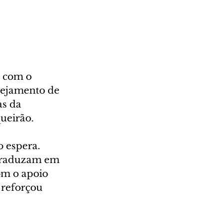
 com o 
nejamento de 
s da 
ueirão.
o espera. 
 traduzam em 
om o apoio 
 reforçou 