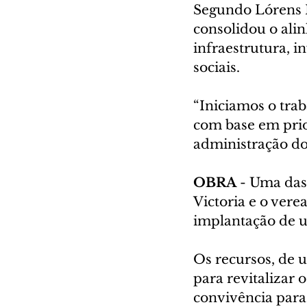
Segundo Lórens N
consolidou o ali
infraestrutura, i
sociais.
“Iniciamos o tra
com base em prio
administração do 
OBRA
 - Uma das
Victoria e o vere
implantação de 
Os recursos, de 
para revitalizar 
convivência para 