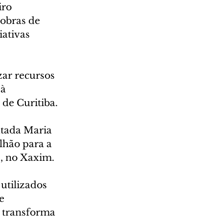
ro 
obras de 
ativas 
ar recursos 
à 
 de Curitiba.
utada Maria 
lhão para a 
, no Xaxim.
utilizados 
e 
e transforma 