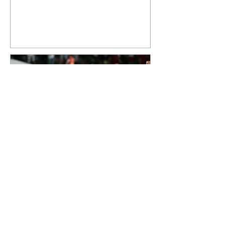
jatinho recém-adquirido e
mostrou que decidiu personalizar
o espaço com uma ilustração que
reúne Virginia Fonseca e os três
filhos que eles tiveram juntos:
Maria Alice, Maria Flor e José
Leonardo. Na imagem, aparecem
os apelidos dos integrantes da
família, entre eles "Papai",
"Mamãe",
Athletico é atropelado pelo
Vitória e está fora da Copa
do Brasil
06/08/2026 Furacão não segurou
a vantagem, foi goleado por 4x0
Divulgação O Athletico encerrou