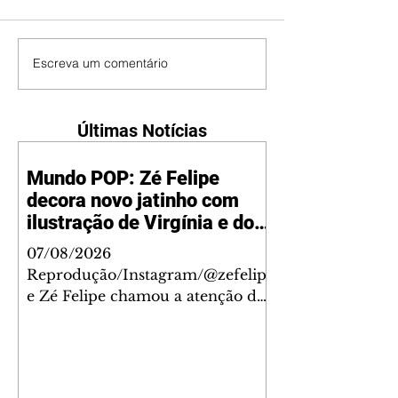
Escreva um comentário
Últimas Notícias
Mundo POP: Zé Felipe
decora novo jatinho com
ilustração de Virgínia e dos
filhos
07/08/2026
Reprodução/Instagram/@zefelip
e Zé Felipe chamou a atenção dos
seguidores ao revelar um detalhe
especial de sua nova aeronave. O
cantor compartilhou nesta
quinta-feira, 6, registros do