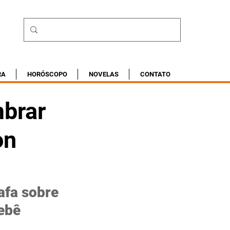
RA
HORÓSCOPO
NOVELAS
CONTATO
mbrar
on
afa sobre 
ebê