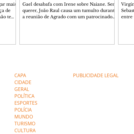
gar mais
Gael desabafa com Irene sobre Naiane. Sem
Virgí
ça de
querer, João Raul causa um tumulto durante
Sebas
 não tem
a reunião de Agrado com um patrocinador.
entre
ia.
Zilá orienta Osmar a seguir Cinara, que
que B
ão de
percebe a movimentação e alerta Ronei.
nega 
ntino
Palhares confronta Cinara sobre a
Tonho
aproximação com Ronei. Eduarda pensa
a fam
una no
em pedir a Valéria para ficar com Sol. Gael
com O
a. Dora
decide terminar com Naiane. João Raul
e é d
m
inventa para Agrado que não está
comen
Editorias
Editais Certificados
Lyris
conseguindo conviver com seu sucesso, e
tungs
urante de
termina o relacionamento dos dois.
Dióge
CAPA
PUBLICIDADE LEGAL
CIDADE
GERAL
POLÍTICA
ESPORTES
POLÍCIA
MUNDO
TURISMO
CULTURA