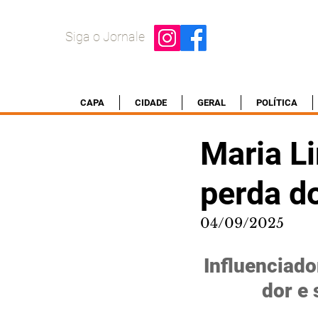
Siga o Jornale
CAPA
CIDADE
GERAL
POLÍTICA
Maria L
perda d
04/09/2025
Influenciado
dor e