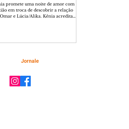
nia promete uma noite de amor com
tião em troca de descobrir a relação
 Omar e Lúcia/Alika. Kênia acredita
inta esteja mesmo ao lado de Jendal, e
o convite para jantar com os dois.
 desabafa com Casemiro e conta que
ília de Lúcia/Alika tem uma dívida
mar. Ana Maria vai à casa de Manoel
estratada por Fortunato. José e Omar
tam sobre a possível jazida de
Siga
Jornale
tênio na região. Virgínia provoca
nes na frente de Marta. Binta s