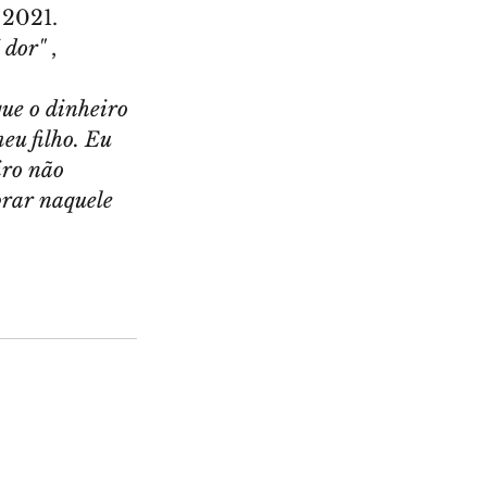
 2021.
 dor"
 , 
ue o dinheiro 
eu filho. Eu 
iro não 
prar naquele 