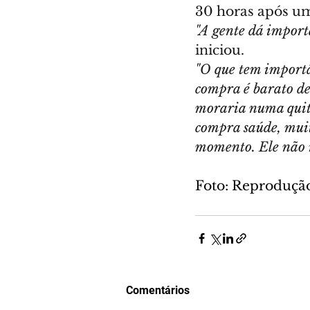
30 horas após u
"A gente dá importâ
iniciou.
"O que tem importâ
compra é barato dem
moraria numa quiti
compra saúde, muit
momento. Ele não r
Foto: Reproduçã
Comentários