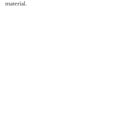
material.
Foto: Sandra Lima
CIDADE
Comentários
Escreva um comentário
Últimas Notícias