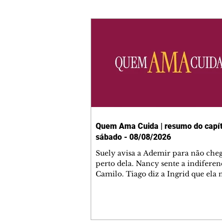
Quem Ama Cuida | resumo do capít
sábado - 08/08/2026
Suely avisa a Ademir para não che
perto dela. Nancy sente a indiferen
Camilo. Tiago diz a Ingrid que ela
competência para presidir a joalher
André conta a Pedro que a associaç
advogados expulsou Ademir. Laure
contrata Adriana para servir no