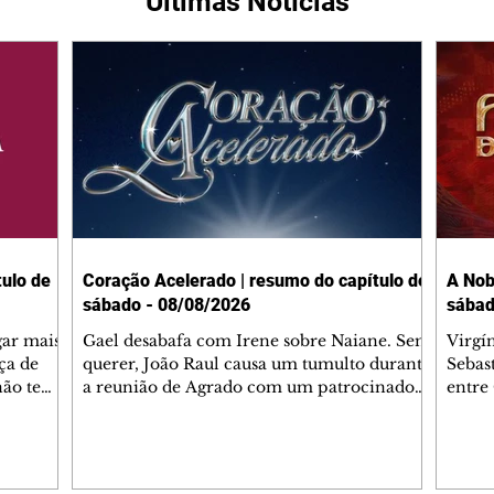
Últimas Notícias
ulo de
Coração Acelerado | resumo do capítulo de
A Nob
sábado - 08/08/2026
sábad
gar mais
Gael desabafa com Irene sobre Naiane. Sem
Virgí
ça de
querer, João Raul causa um tumulto durante
Sebas
 não tem
a reunião de Agrado com um patrocinador.
entre
ia.
Zilá orienta Osmar a seguir Cinara, que
que B
ão de
percebe a movimentação e alerta Ronei.
nega 
ntino
Palhares confronta Cinara sobre a
Tonho
aproximação com Ronei. Eduarda pensa
a fam