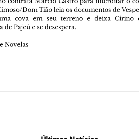
ho contrata Márcio Castro para interditar o co
moso/Dom Tião leia os documentos de Vespert
uma cova em seu terreno e deixa Cirino 
a de Pajeú e se desespera.
e Novelas