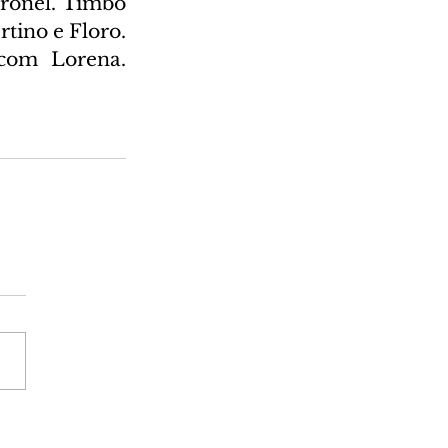
ronel. Timbó 
ino e Floro. 
com Lorena. 