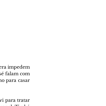
iera impedem 
sé falam com 
o para casar 
 para tratar 