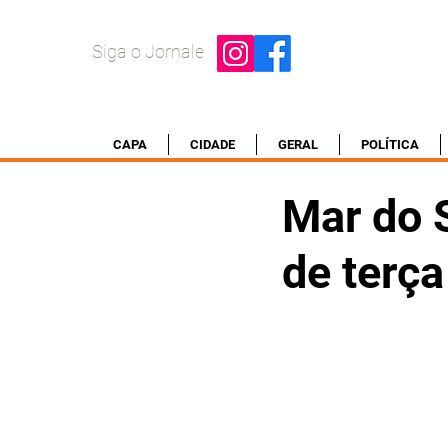
Siga o Jornale
CAPA
CIDADE
GERAL
POLÍTICA
Mar do S
de terç