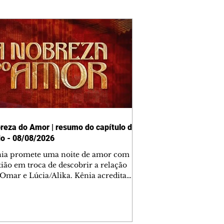
reza do Amor | resumo do capítulo de
o - 08/08/2026
nia promete uma noite de amor com
tião em troca de descobrir a relação
 Omar e Lúcia/Alika. Kênia acredita
inta esteja mesmo ao lado de Jendal, e
o convite para jantar com os dois.
 desabafa com Casemiro e conta que
ília de Lúcia/Alika tem uma dívida