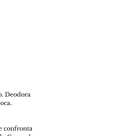
o. Deodora 
oca. 
e confronta 