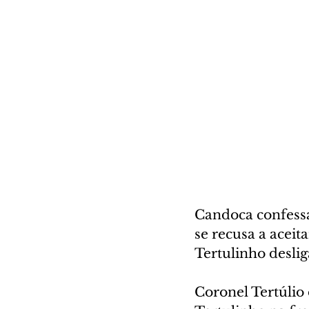
Candoca confessa
se recusa a aceit
Tertulinho desli
Coronel Tertúlio