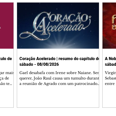
ulo de
Coração Acelerado | resumo do capítulo de
A Nob
sábado - 08/08/2026
sábad
gar mais
Gael desabafa com Irene sobre Naiane. Sem
Virgí
ça de
querer, João Raul causa um tumulto durante
Sebas
 não tem
a reunião de Agrado com um patrocinador.
entre
ia.
Zilá orienta Osmar a seguir Cinara, que
que B
ão de
percebe a movimentação e alerta Ronei.
nega 
ntino
Palhares confronta Cinara sobre a
Tonho
aproximação com Ronei. Eduarda pensa
a fam
una no
em pedir a Valéria para ficar com Sol. Gael
com O