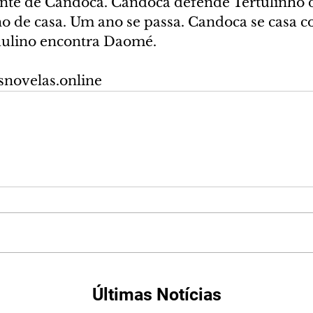
ente de Candoca. Candoca defende Tertulinho 
ho de casa. Um ano se passa. Candoca se casa c
aulino encontra Daomé.
snovelas.online
Últimas Notícias