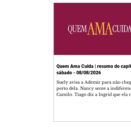
Quem Ama Cuida | resumo do capít
sábado - 08/08/2026
Suely avisa a Ademir para não che
perto dela. Nancy sente a indiferen
Camilo. Tiago diz a Ingrid que ela
competência para presidir a joalher
André conta a Pedro que a associaç
advogados expulsou Ademir. Laure
contrata Adriana para servir no
restaurante. Adriana vê Pedro e Br