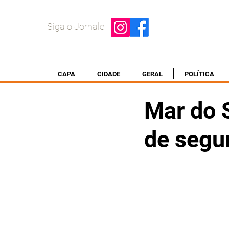
Siga o Jornale
CAPA
CIDADE
GERAL
POLÍTICA
Mar do S
de segu