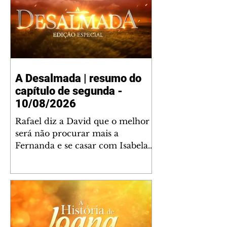
A Desalmada | resumo do
capítulo de segunda -
10/08/2026
Rafael diz a David que o melhor
será não procurar mais a
Fernanda e se casar com Isabela.
Júlia diz a Otávio que sua esposa
desconfia que ele tem uma
amante. Diante do túmulo de
Santiago, Fernanda diz que quer
justiça para ele mas, ao mesmo
tempo, se apaixonou por Rafael.