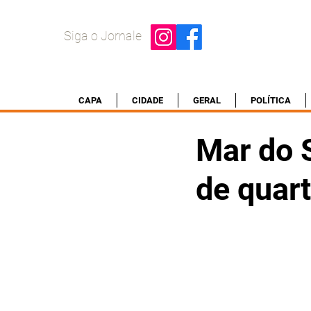
Siga o Jornale
CAPA
CIDADE
GERAL
POLÍTICA
Mar do S
de quar