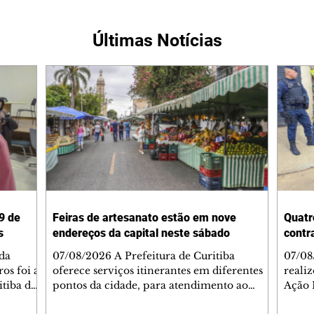
Últimas Notícias
9 de
Feiras de artesanato estão em nove
Quatr
s
endereços da capital neste sábado
contr
da
07/08/2026 A Prefeitura de Curitiba
07/08
os foi a
oferece serviços itinerantes em diferentes
realiz
itiba da
pontos da cidade, para atendimento ao
Ação 
cidadão. Veja onde estão. COLETA DO
Prado