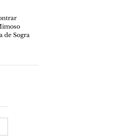
ontrar 
 Mimoso 
a de Sogra 