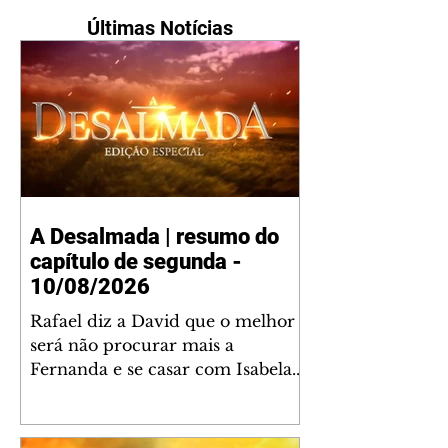
Últimas Notícias
A Desalmada | resumo do
capítulo de segunda -
10/08/2026
Rafael diz a David que o melhor
será não procurar mais a
Fernanda e se casar com Isabela.
Júlia diz a Otávio que sua esposa
desconfia que ele tem uma
amante. Diante do túmulo de