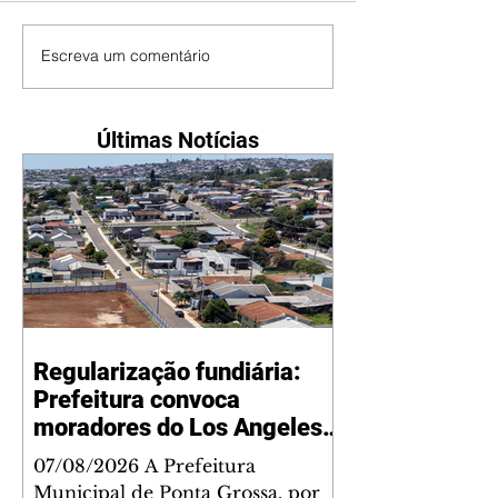
Escreva um comentário
Últimas Notícias
Regularização fundiária:
Prefeitura convoca
moradores do Los Angeles
para cadastramento
07/08/2026 A Prefeitura
Municipal de Ponta Grossa, por