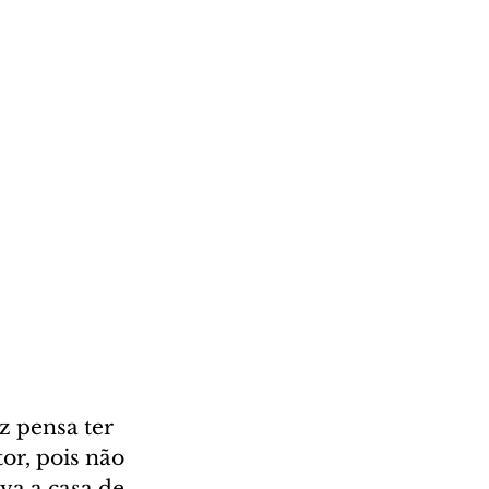
z pensa ter 
or, pois não 
va a casa de 