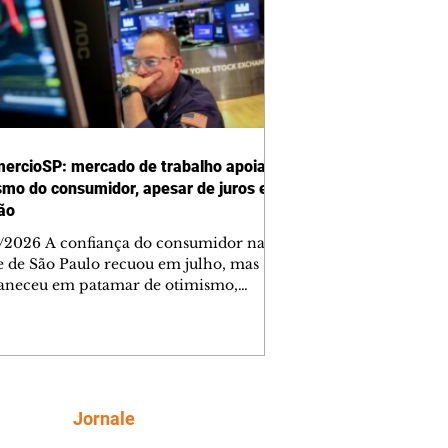
ercioSP: mercado de trabalho apoia
smo do consumidor, apesar de juros e
ção
/2026 A confiança do consumidor na
e de São Paulo recuou em julho, mas
neceu em patamar de otimismo,
ntada pelo mercado de trabalho. Ainda
, a combinação de juros elevados,
ção concentrada em itens essenciais e
comprometimento da renda vem
do as famílias a adotar uma postura
criteriosa nas decisões de compra,
Siga
Jornale
do a Federação do Comércio de Bens,