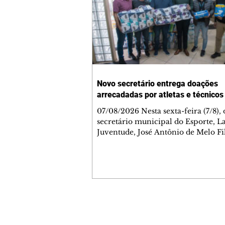
Novo secretário entrega doações
arrecadadas por atletas e técnicos
07/08/2026 Nesta sexta-feira (7/8),
secretário municipal do Esporte, L
Juventude, José Antônio de Melo Fi
a entrega de 5.873 fraldas geriátrica
arrecadadas durante a Campanha 
Atenção à Pessoa Idosa à Fundação
Social (FAS). A doação é uma contr
social de atletas, paratletas, técnicos
instituições contemplados pela Lei
Municipal de Incentivo ao Esporte.
Contato comercial
fraldas serão destinadas às unidade
mmjornale@gmail.com