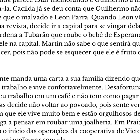
tá-la. Cacilda já se deu conta que Guilhermo nã
e que o malvado é Leon Parra. Quando Leon vê
 revista, decide ir a capital para se vingar dela
rdena a Tubarão que roube o bebê de Esperan
 ele na capital. Martin não sabe o que sentirá q
cer, pois não pode se esquecer que ele é fruto
nte manda uma carta a sua família dizendo que
trabalho e vive confortavelmente. Desafortun
eu trabalho em um café e não tem como pagar 
as decide não voltar ao povoado, pois sente ver
 que ele vive muito bem e estão orgulhosos del
ga a pensar em roubar uma joalheria. Em Prai
o início das operações da cooperativa de Victor
vai melhorar com ela.