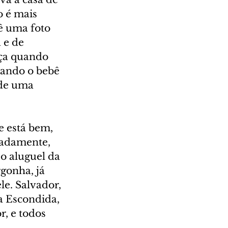
o é mais 
 uma foto 
 e de 
ça quando 
uando o bebê 
 de uma 
 está bem, 
adamente, 
o aluguel da 
gonha, já 
e. Salvador, 
a Escondida, 
, e todos 