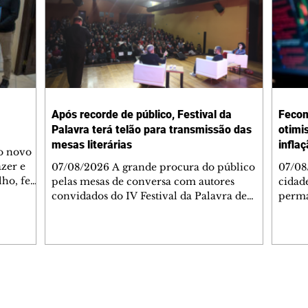
Após recorde de público, Festival da
Fecom
Palavra terá telão para transmissão das
otimi
mesas literárias
infla
 o novo
azer e
07/08/2026 A grande procura do público
07/08
lho, fez
pelas mesas de conversa com autores
cidad
s
convidados do IV Festival da Palavra de
perma
de
Curitiba levou a Fundação Cultural de
suste
 de Ação
Curitiba a ampliar a estrutura do evento. A
assim
apartida
partir desta sexta-feira (7/8), um telão com
infla
 e
transmissão simultânea será instalado na
alto 
área externa, ao lado do Teatro do
levan
 As
Memorial de Curitiba, para que mais
mais 
Editorias
Editais Certificados
s da FAS
pessoas possam acompanhar gratuitamente
segun