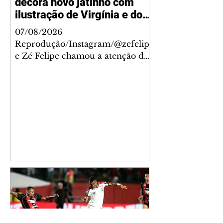
decora novo jatinho com
ilustração de Virgínia e dos
filhos
07/08/2026
Reprodução/Instagram/@zefelip
e Zé Felipe chamou a atenção dos
seguidores ao revelar um detalhe
especial de sua nova aeronave. O
cantor compartilhou nesta
quinta-feira, 6, registros do
jatinho recém-adquirido e
mostrou que decidiu personalizar
o espaço com uma ilustração que
reúne Virginia Fonseca e os três
filhos que eles tiveram juntos:
Maria Alice, Maria Flor e José
Leonardo. Na imagem, aparecem
os apelidos dos integrantes da
família, entre eles "Papai",