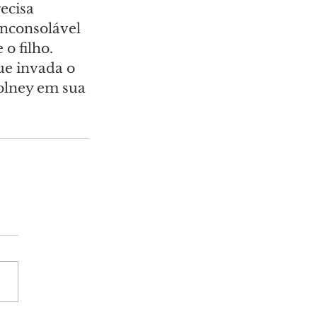
ecisa 
nconsolável 
 filho. 
ue invada o 
olney em sua 