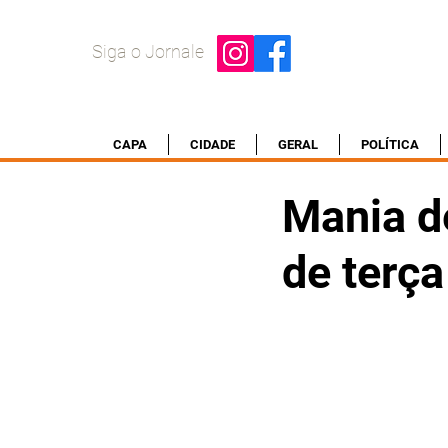
Siga o Jornale
CAPA
CIDADE
GERAL
POLÍTICA
Mania d
de terç