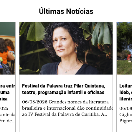
Últimas Notícias
ura entre
Festival da Palavra traz Pilar Quintana,
Leitu
nhuma
teatro, programação infantil e oficinas
Ideb,
aixa
literá
06/08/2026 Grandes nomes da literatura
brasileira e internacional dão continuidade
2025
06/08
ao IV Festival da Palavra de Curitiba. A
ante da
Gigli
programação gratuita para a sexta-feira
lém de
Bigorr
(7/8) inclui oficinas, bate-papos, peças de
apitais
biblio