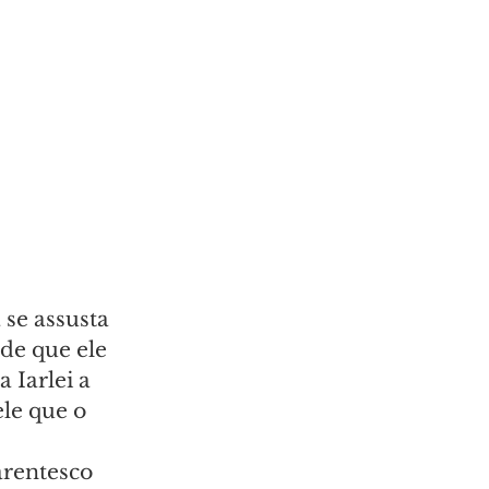
se assusta 
de que ele 
 Iarlei a 
le que o 
arentesco 