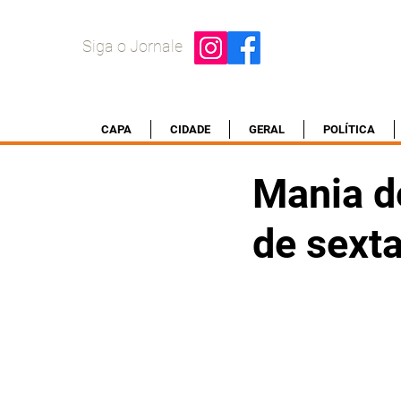
Siga o Jornale
CAPA
CIDADE
GERAL
POLÍTICA
Mania d
de sext