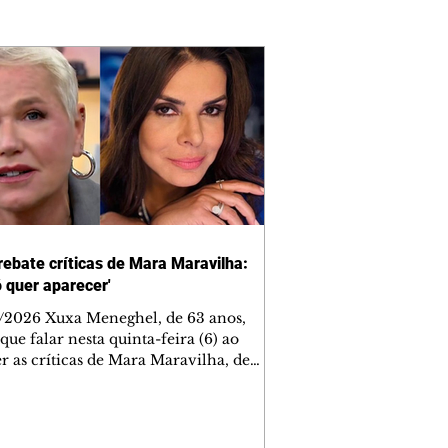
rebate críticas de Mara Maravilha:
ó quer aparecer'
/2026 Xuxa Meneghel, de 63 anos,
que falar nesta quinta-feira (6) ao
r as críticas de Mara Maravilha, de
obre a turnê "O Último Voo da Nave". A
a dos Baixinhos deixou uma
gem bem direta em um vídeo que
cutia as declarações da apresentadora