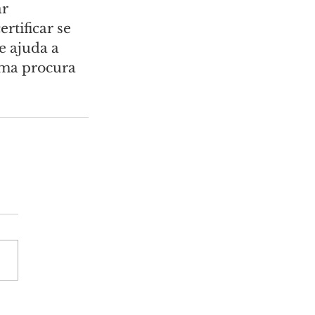
r 
rtificar se 
e ajuda a 
ma procura 