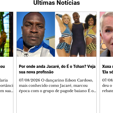
Últimas Notícias
tou
Por onde anda Jacaré, do É o Tchan? Veja
Xuxa 
sua nova profissão
'Ela s
07/08/2026 O dançarino Edson Cardoso,
07/08
portância
mais conhecido como Jacaré, marcou
deu o 
em sua
época com o grupo de pagode baiano É o
rebate
bo em
Tchan, que dominou as paradas de sucesso
58, s
 período
do Brasil durante os anos 90. Mais de 20
Rainh
omeçou o
anos depois, ele vive uma nova fase após
mensa
 esposo,
mudar de país e de carreira. Morando no
reper