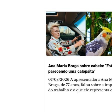
Ana Maria Braga sobre cabelo: "Es
parecendo uma calopsita"
07/08/2026 A apresentadora Ana Maria
Braga, de 77 anos, falou sobre a im
do trabalho e o que ele representa 
vida. A veterana chegou à TV Glo
1999 e continua fazendo sucesso no
matinal. A comunicadora global c
papo descontraído, gravado por seu