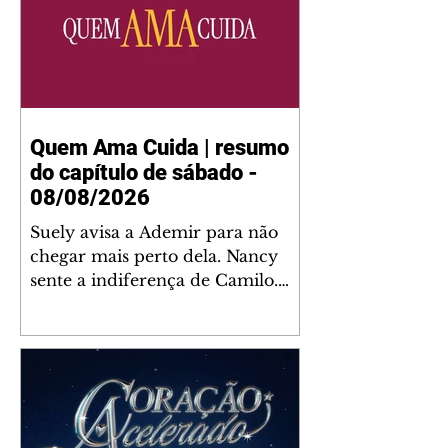
Quem Ama Cuida | resumo
do capítulo de sábado -
08/08/2026
Suely avisa a Ademir para não
chegar mais perto dela. Nancy
sente a indiferença de Camilo.
Tiago diz a Ingrid que ela não
tem competência para presidir a
joalheria. André conta a Pedro
que a associação de advogados
expulsou Ademir. Laurentino
contrata Adriana para servir no
restaurante. Adriana vê Pedro e