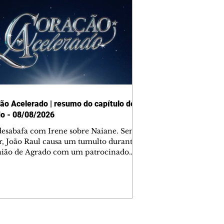
ão Acelerado | resumo do capítulo de
o - 08/08/2026
desabafa com Irene sobre Naiane. Sem
r, João Raul causa um tumulto durante
nião de Agrado com um patrocinador.
orienta Osmar a seguir Cinara, que
be a movimentação e alerta Ronei.
res confronta Cinara sobre a
imação com Ronei. Eduarda pensa
dir a Valéria para ficar com Sol. Gael
e terminar com Naiane. João Raul