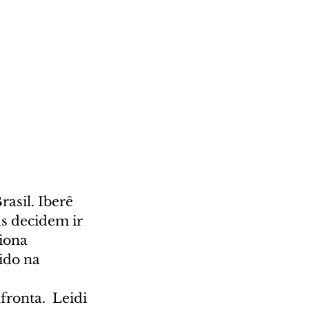
asil. Iberê 
s decidem ir 
iona 
ido na 
onta. Leidi 