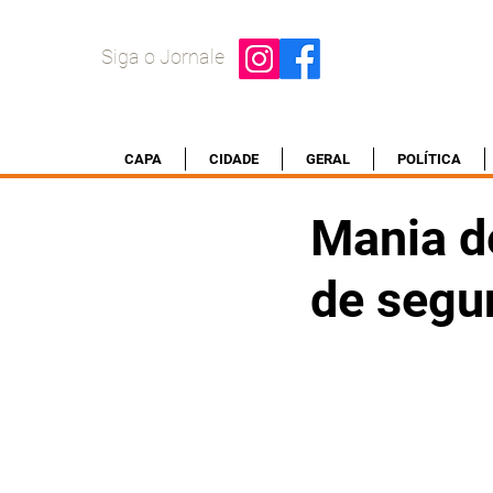
Siga o Jornale
CAPA
CIDADE
GERAL
POLÍTICA
Mania d
de segu