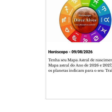
Horóscopo - 09/08/2026
Tenha seu Mapa Astral de nascimen
Mapa astral do Ano de 2026 e 2027,
os planetas indicam para o seu: Tra
Amor, Dinheiro, Saúde e Família. E
com 35 páginas. Adquira já através 
loja virtual ou na loja física: rua E
Perneta 30 – loja 21 – galeria Ceza
– centro – Curitiba. Você pode ped
também através do nosso Whatsapp
receber seu livro virtual: (41) 99719