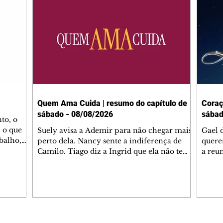
Quem Ama Cuida | resumo do capítulo de
Coraç
sábado - 08/08/2026
sábad
to, o
 o que
Suely avisa a Ademir para não chegar mais
Gael 
balho,
perto dela. Nancy sente a indiferença de
quere
studo
Camilo. Tiago diz a Ingrid que ela não tem
a reu
da nossa
competência para presidir a joalheria.
Zilá 
miliano
André conta a Pedro que a associação de
perce
r Franco
advogados expulsou Ademir. Laurentino
Palha
ir
contrata Adriana para servir no
aprox
 e
restaurante. Adriana vê Pedro e Bruna no
em pe
-0645.
restaurante. Bruna provoca Adriana. Dora
decid