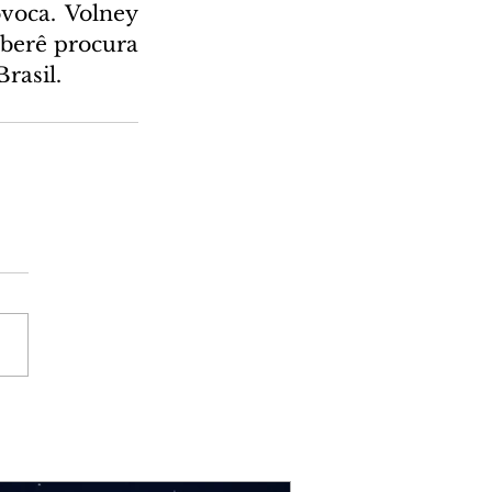
voca. Volney 
berê procura 
rasil.