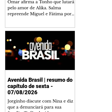
Omar afirma a Tonho que lutará
pelo amor de Alika. Salma
repreende Miguel e Fátima por
terem sido rudes com Omar.
Maria Helena aconselha Manoel
sobre seu namoro com Ana
Maria. Pressionado, Bakari revela
a Jendal que Chinua esteve em
terras inimigas. Omar pede que
Alika o acompanhe até a agência
bancária. Chinua alerta Dumi,
Akin e Ladisa sobre as
desconfianças de Jendal, que
Avenida Brasil | resumo do
sonda Pascoal sobre seu
capítulo de sexta -
conselheiro. Chinua sugere que
Kênia reveja sua decisão de se
07/08/2026
juntar aos rebel
Jorginho discute com Nina e diz
que a denunciará para sua