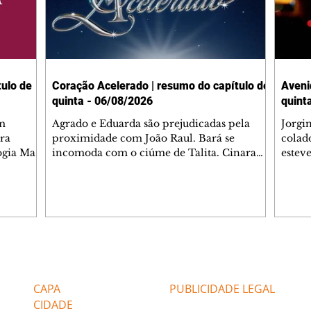
ulo de
Coração Acelerado | resumo do capítulo de
Aveni
quinta - 06/08/2026
quint
m
Agrado e Eduarda são prejudicadas pela
Jorgi
ra
proximidade com João Raul. Bará se
colad
ogia Mau
incomoda com o ciúme de Talita. Cinara
estev
e Rafael
desabafa com Ronei e decide passar uns
infor
dias na casa de Palhares. Agrado pede para
e pro
 casal.
ter uma conversa com Eduarda. Janete
Iran 
 de
confronta Zilá, que garante à irmã que não
Monal
o marido
conhece Verônica. Ronei reconhece uma
Dióge
 seu
possível bolsa de Zilá entre os pertences de
olhei
l
Verônica, e liga para Cinara. Agrado pensa
Verôn
Editorias
Editais Certificados
ntar no
em desfazer sua dupla com Eduarda para
praia
 o
ajudar João Raul sem prejudicar a amiga.
Suele
CAPA
PUBLICIDADE LEGAL
fugir 
CIDADE