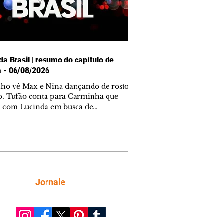
da Brasil | resumo do capítulo de
a - 06/08/2026
nho vê Max e Nina dançando de rosto
o. Tufão conta para Carminha que
e com Lucinda em busca de
mações sobre Rita. Nina despista Max
cura Jorginho, mas não o encontra.
se muda para a casa de Jorginho.
isa pensa em reconquistar Silas.
nes diz a Roni e Leandro que o
ro Tavinho Nunes assistirá ao jogo.
ica e Noêmia perseguem Cadinho na
Siga
Jornale
 deserta. Dolores sugere que Roni peça
n em casamento. Cadinho consegue
da praia