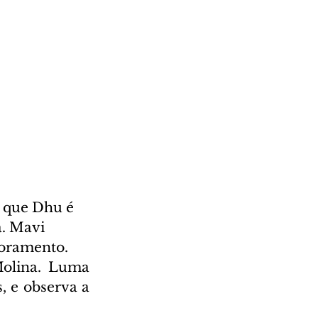
 que Dhu é 
. Mavi 
oramento.
olina. Luma 
 e observa a 