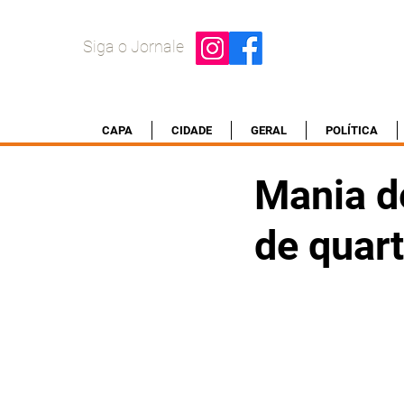
Siga o Jornale
CAPA
CIDADE
GERAL
POLÍTICA
Mania d
de quar