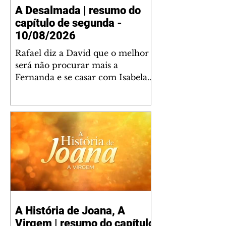
A Desalmada | resumo do
capítulo de segunda -
10/08/2026
Rafael diz a David que o melhor
será não procurar mais a
Fernanda e se casar com Isabela.
Júlia diz a Otávio que sua esposa
desconfia que ele tem uma
amante. Diante do túmulo de
Santiago, Fernanda diz que quer
justiça para ele mas, ao mesmo
tempo, se apaixonou por Rafael.
Martina critica David por ainda
não conhecer Clara e Sandra.
Fernanda confessa a Joana que
não consegue parar de pensar em
A História de Joana, A
Rafael. Isabela e Rafael garantem
Virgem | resumo do capítulo
a Júlia que já está tudo pronto