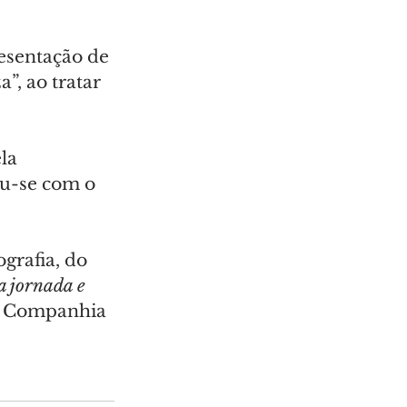
esentação de 
, ao tratar 
la 
u-se com o 
grafia, do 
 jornada e 
da Companhia 