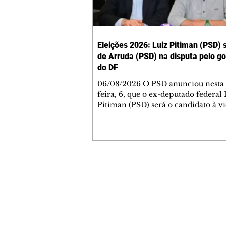
Eleições 2026: Luiz Pitiman (PSD) 
de Arruda (PSD) na disputa pelo g
do DF
06/08/2026 O PSD anunciou nesta 
feira, 6, que o ex-deputado federal 
Pitiman (PSD) será o candidato à v
chapa do ex-governador José Robe
Arruda (PSD) na disputa pelo gove
Distrito Federal. Fontes disseram ao
Broadcast Político que a decisão d
chapa puro-sangue busca trazer u
alinhamento do partido para a ca
Contato comercial
de oposição à governadora Celina 
mmjornale@gmail.com
(PP), que é candidata à reeleição. H
Telefone: (41) 99978-9956
conversas avançadas para que o Av
que estar
Redação