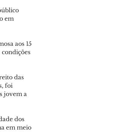
público 
to em 
osa aos 15 
 condições 
eito das 
 foi 
s jovem a 
dade dos 
ma em meio 