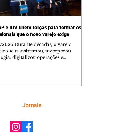
P e IDV unem forças para formar os
ssionais que o novo varejo exige
/2026 Durante décadas, o varejo
leiro se transformou, incorporou
ogia, digitalizou operações e
entou a experiência de compra. Mas
acuna permaneceu praticamente
rada: a formação de profissionais
rada para acompanhar essa evolução.
ra enfrentar esse desafio que a
dade do Comércio de São Paulo (FAC-
 o Instituto para Desenvolvimento do
Siga
Jornale
o (IDV) firmaram uma parceria
nada a ampliar o acesso de empresas e
oradores a