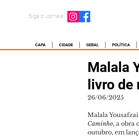
Siga o Jornale
CAPA
CIDADE
GERAL
POLÍTICA
Malala 
livro d
26/06/2025
Malala Yousafzai
Caminho
, a obra
outubro, em lanç