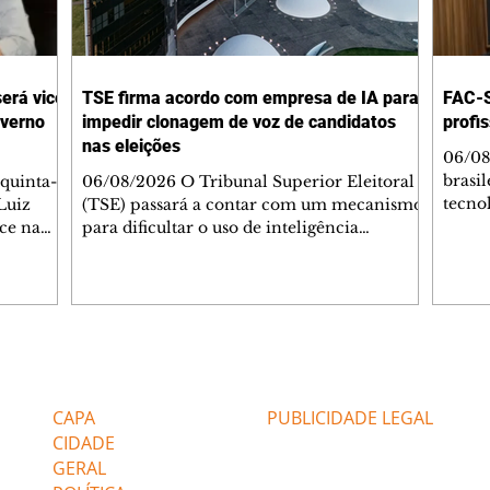
será vice
TSE firma acordo com empresa de IA para
FAC-S
overno
impedir clonagem de voz de candidatos
profi
nas eleições
06/08
brasi
quinta-
06/08/2026 O Tribunal Superior Eleitoral
tecnol
Luiz
(TSE) passará a contar com um mecanismo
reinv
ice na
para dificultar o uso de inteligência
uma l
rto
artificial na imitação da voz de candidatos
inalte
rno do
durante as eleições deste ano. A iniciativa
prepa
foi formalizada por meio de uma parceria
Foi pa
e uma
com a empresa ElevenLabs, especializada
Facul
m maior
na criação de vozes sintéticas, que
SP) e
mpanha
permitirá à Justiça Eleitoral solicitar o
Editorias
Editais Certificados
Varej
Leão
bloqueio da reprodução digital de perfis
desti
avia
considerados sensíveis para o processo
CAPA
PUBLICIDADE LEGAL
colab
ante,
eleitoral.O entendimento foi ofici
CIDADE
GERAL