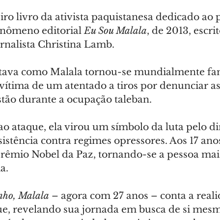
iro livro da ativista paquistanesa dedicado ao 
enômeno editorial 
Eu Sou Malala
, de 2013, escri
rnalista Christina Lamb.
ntava como Malala tornou-se mundialmente fam
vítima de um atentado a tiros por denunciar as
stão durante a ocupação taleban.
o ataque, ela virou um símbolo da luta pelo dir
istência contra regimes opressores. Aos 17 anos,
rêmio Nobel da Paz, tornando-se a pessoa mai
a.
ho, Malala
 – agora com 27 anos – conta a reali
ue, revelando sua jornada em busca de si mes