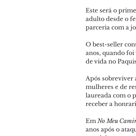
Este será o prime
adulto desde o f
parceria com a jo
O best-seller co
anos, quando foi 
de vida no Paqui
Após sobreviver a
mulheres e de res
laureada com o p
receber a honrari
Em 
No Meu Camin
anos após o ataq