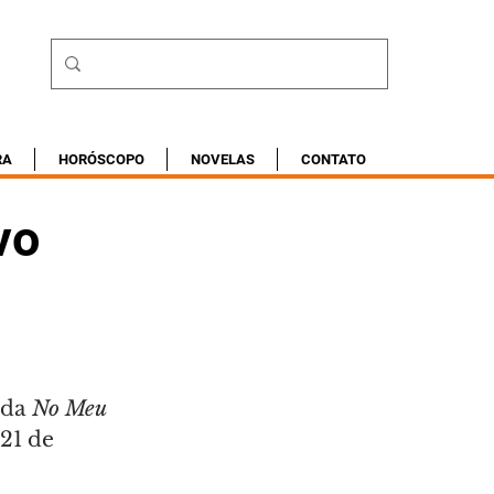
RA
HORÓSCOPO
NOVELAS
CONTATO
vo
da 
No Meu 
21 de 