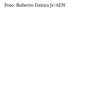
Foto: Roberto Dziura Jr/AEN
GERAL
Comentários
Escreva um comentário
Últimas Notícias