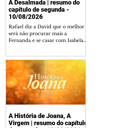
A Desalmada | resumo do
capítulo de segunda -
10/08/2026
Rafael diz a David que o melhor
será não procurar mais a
Fernanda e se casar com Isabela.
Júlia diz a Otávio que sua esposa
desconfia que ele tem uma
amante. Diante do túmulo de
Santiago, Fernanda diz que quer
justiça para ele mas, ao mesmo
tempo, se apaixonou por Rafael.
Martina critica David por ainda
não conhecer Clara e Sandra.
Fernanda confessa a Joana que
não consegue parar de pensar em
A História de Joana, A
Rafael. Isabela e Rafael garantem
Virgem | resumo do capítulo
a Júlia que já está tudo pronto