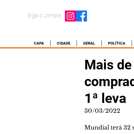
Siga o Jornale
CAPA
CIDADE
GERAL
POLÍTICA
Mais de
comprad
1ª leva
30/03/2022
Mundial terá 32 s