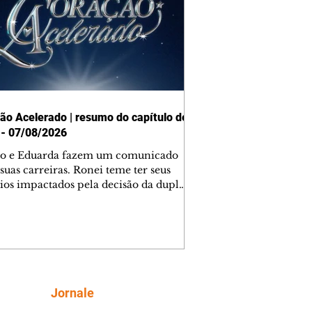
ão Acelerado | resumo do capítulo de
 - 07/08/2026
o e Eduarda fazem um comunicado
suas carreiras. Ronei teme ter seus
ios impactados pela decisão da dupla.
e decide prestar queixa contra
ica. Gael descobre que Naiane passou
ações sigilosas para Talita. Ronei
ra Verônica novamente e descobre
la deixou Bom Retorno. Gael se
ciona com Naiane. Valéria anuncia
e mudará de país, e Eduarda se
Siga
Jornale
upa com Sol. Palhares desconfia de