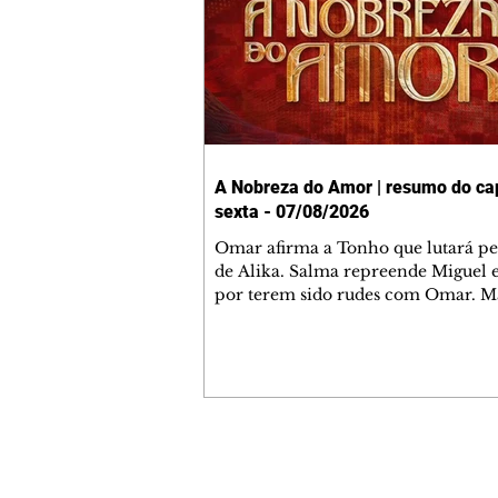
A Nobreza do Amor | resumo do cap
sexta - 07/08/2026
Omar afirma a Tonho que lutará p
de Alika. Salma repreende Miguel 
por terem sido rudes com Omar. M
Helena aconselha Manoel sobre se
namoro com Ana Maria. Pressiona
Bakari revela a Jendal que Chinua 
em terras inimigas. Omar pede que
acompanhe até a agência bancária
alerta Dumi, Akin e Ladisa sobre as
desconfianças de Jendal, que sonda
Contato comercial
sobre seu conselheiro. Chinua suge
mmjornale@gmail.com