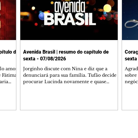
ítulo de
Avenida Brasil | resumo do capítulo de
Coraç
sexta - 07/08/2026
sexta
elo amor
Jorginho discute com Nina e diz que a
Agrad
e Fátima
denunciará para sua família. Tufão decide
sobre 
aria
procurar Lucinda novamente e quase
negóc
u
encontra Nina no lixão. Débora se
Janet
do,
preocupa com Jorginho. Monalisa pede que
Verôn
esteve
Olenka não a deixe sozinha. Tufão
inform
 Alika o
encontra Jorginho e o leva para casa. Max é
procu
. Chinua
hostil com Carminha. Diógenes se irrita
que e
quando Tavinho diz que não negociará o
decep
 Pascoal
passe de Roni por causa de sua sexualidade.
que s
Editorias
Editais Certificados
re que
Janaína admite para Jorginho que Lúcio e
preoc