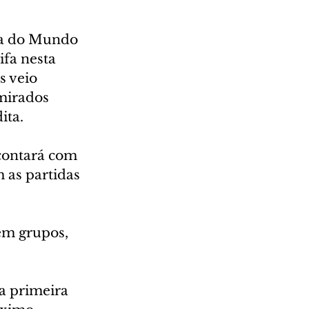
pa do Mundo 
ifa nesta 
s veio 
mirados 
ita.
contará com 
 as partidas 
em grupos, 
a primeira 