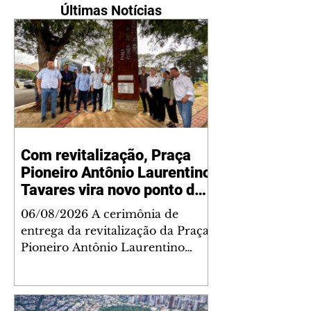
Últimas Notícias
Com revitalização, Praça
Pioneiro Antônio Laurentino
Tavares vira novo ponto de
encontro para famílias e
06/08/2026 A cerimônia de
moradores do Jardim
entrega da revitalização da Praça
Liberdade
Pioneiro Antônio Laurentino
Tavares, localizada no
cruzamento da Avenida dos
Palmares com as ruas Laudelino