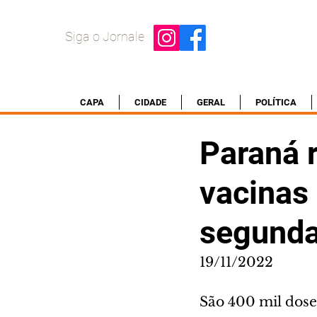
Siga o Jornale
CAPA
CIDADE
GERAL
POLÍTICA
Paraná 
vacinas 
segunda 
19/11/2022
São 400 mil dose