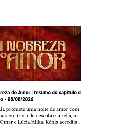
reza do Amor | resumo do capítulo de
o - 08/08/2026
nia promete uma noite de amor com
tião em troca de descobrir a relação
 Omar e Lúcia/Alika. Kênia acredita
inta esteja mesmo ao lado de Jendal, e
o convite para jantar com os dois.