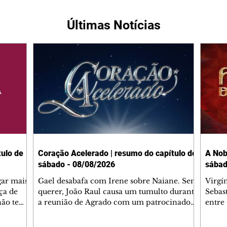
Últimas Notícias
ulo de
Coração Acelerado | resumo do capítulo de
A Nob
sábado - 08/08/2026
sábad
gar mais
Gael desabafa com Irene sobre Naiane. Sem
Virgí
ça de
querer, João Raul causa um tumulto durante
Sebas
 não tem
a reunião de Agrado com um patrocinador.
entre
ia.
Zilá orienta Osmar a seguir Cinara, que
que B
ão de
percebe a movimentação e alerta Ronei.
nega 