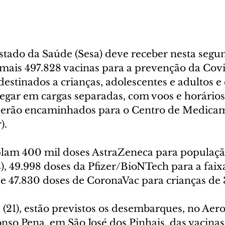
stado da Saúde (Sesa) deve receber nesta segund
) mais 497.828 vacinas para a prevenção da Covi
estinados a crianças, adolescentes e adultos e 
hegar em cargas separadas, com voos e horários
 serão encaminhados para o Centro de Medica
. 
lam 400 mil doses AstraZeneca para populaçã
), 49.998 doses da Pfizer/BioNTech para a faixa
e 47.830 doses de CoronaVac para crianças de 3
(21), estão previstos os desembarques, no Aer
nso Pena, em São José dos Pinhais, das vacinas