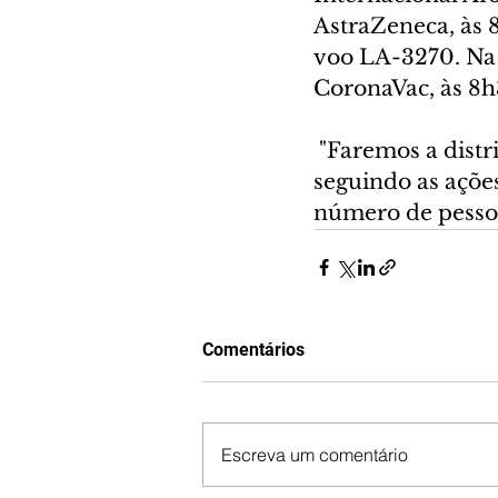
AstraZeneca, às 8
voo LA-3270. Na t
CoronaVac, às 8h
 "Faremos a distribuição o quanto antes para que os municípios continuem 
seguindo as ações
número de pessoa
Comentários
Escreva um comentário