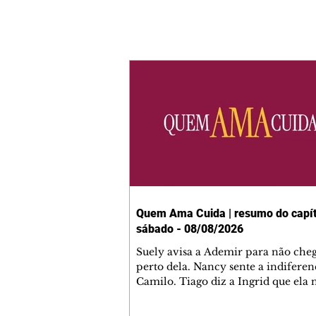
Quem Ama Cuida | resumo do capít
sábado - 08/08/2026
Suely avisa a Ademir para não che
perto dela. Nancy sente a indiferen
Camilo. Tiago diz a Ingrid que ela
competência para presidir a joalher
André conta a Pedro que a associaç