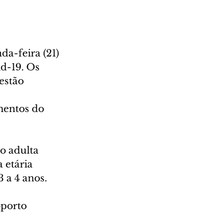
a-feira (21) 
d-19. Os 
estão 
 
mentos do 
o adulta 
 etária 
 a 4 anos. 
oporto 
 