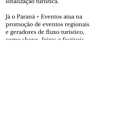
sinalização turística.
Já o Paraná + Eventos atua na 
promoção de eventos regionais 
e geradores de fluxo turístico, 
como shows, feiras e festivais 
gastronômicos ou folclóricos, 
dentre outros. Ele inclui 
repasse de recursos para os 
municípios realizarem e 
promoverem eventos, com o 
objetivo de ampliar a 
quantidade de viagens e 
roteiros internos, acarretando 
em um maior desenvolvimento 
local nos diversos setores da 
economia.