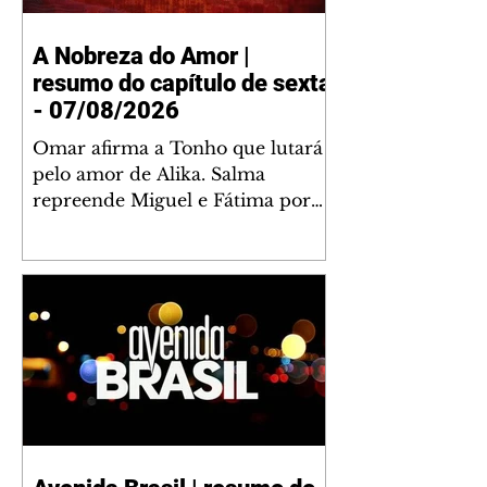
A Nobreza do Amor |
resumo do capítulo de sexta
- 07/08/2026
Omar afirma a Tonho que lutará
pelo amor de Alika. Salma
repreende Miguel e Fátima por
terem sido rudes com Omar.
Maria Helena aconselha Manoel
sobre seu namoro com Ana
Maria. Pressionado, Bakari revela
a Jendal que Chinua esteve em
terras inimigas. Omar pede que
Alika o acompanhe até a agência
bancária. Chinua alerta Dumi,
Akin e Ladisa sobre as
desconfianças de Jendal, que