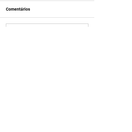
Comentários
Escreva um comentário
Últimas Notícias
Quem Ama Cuida | resumo
do capítulo de sábado -
08/08/2026