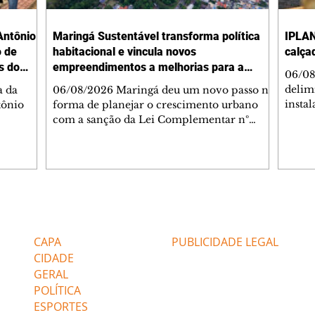
Antônio
Maringá Sustentável transforma política
IPLAN
o de
habitacional e vincula novos
calça
s do
empreendimentos a melhorias para a
06/08
cidade
delimi
a da
06/08/2026 Maringá deu um novo passo na
insta
tônio
forma de planejar o crescimento urbano
de se
com a sanção da Lei Complementar nº
de pe
res com
1.544, que institui o Programa Maringá
ou pio
Dr.
Sustentável. A nova legislação estabelece
propr
regras para a criação de Zonas Especiais de
respon
ra, 6. O
Interesse Social (Zeis) e cria um modelo
Pesqu
liam as
que une produção de moradias, ocupação
(IPLAN
inteligente do território e melhorias que
Editorias
Editais Certificados
fiscal
s
beneficiam toda a população. O principal
essas
avanço da lei é mudar a lógica de concessão
CAPA
PUBLICIDADE LEGAL
 as
de benefícios urbanísticos frente
CIDADE
GERAL
POLÍTICA
ESPORTES