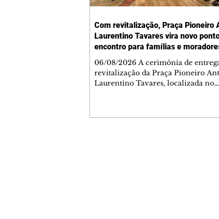
Com revitalização, Praça Pioneiro 
Laurentino Tavares vira novo pont
encontro para famílias e moradore
Jardim Liberdade
06/08/2026 A cerimônia de entreg
revitalização da Praça Pioneiro An
Laurentino Tavares, localizada no
cruzamento da Avenida dos Palma
as ruas Laudelino Pedro da Silva e 
Chrisóstomo Capinan, no Jardim
Liberdade, ocorreu nesta quinta-fei
espaço recebeu melhorias que amp
opções de lazer e convivência da
Contato comercial
comunidade, tornando a praça mai
mmjornale@gmail.com
acessível, segura e confortável para
Telefone: (41) 99978-9956
moradores de todas as idades. Entre
intervenções estão a instalação d
Redação
E-mail:
redacaojornale@gmail.com