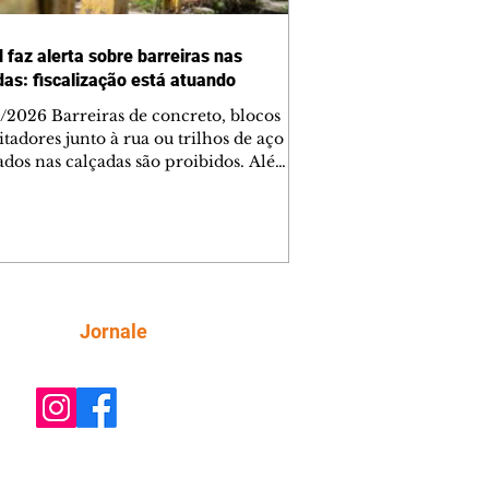
 faz alerta sobre barreiras nas
das: fiscalização está atuando
/2026 Barreiras de concreto, blocos
tadores junto à rua ou trilhos de aço
lados nas calçadas são proibidos. Além
rem obstáculos para a livre circulação
destres, essas estruturas podem causar
rar acidentes de trânsito — e os
ietários dos imóveis podem ser
sabilizados. O alerta é do Instituto de
isa e Planejamento de Ponta Grossa
), que está intensificando a
Siga
Jornale
ização sobre as calçadas, o que inclui
 barreiras. Um ca