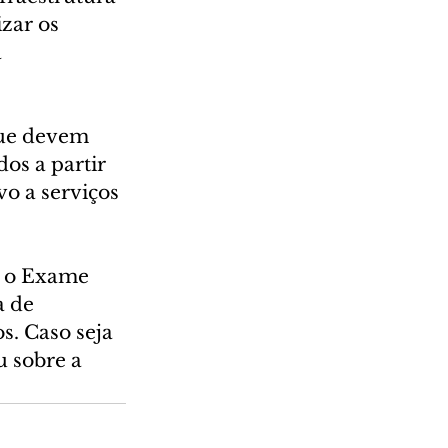
zar os 
 
que devem 
os a partir 
vo a serviços 
e o Exame 
 de 
. Caso seja 
 sobre a 