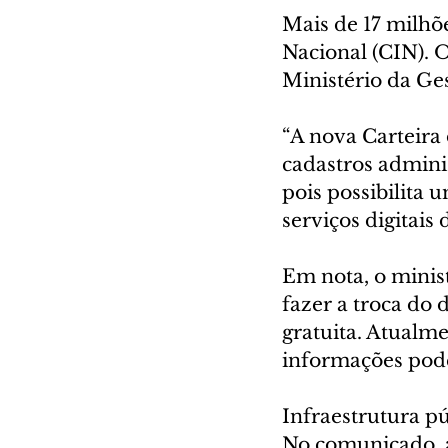
Mais de 17 milhõe
Nacional (CIN). O
Ministério da Ge
“A nova Carteira
cadastros administ
pois possibilita 
serviços digitais
Em nota, o minist
fazer a troca do
gratuita. Atualme
informações pode
Infraestrutura pú
No comunicado, a