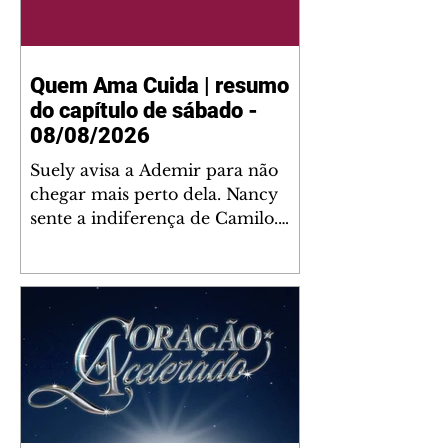
Quem Ama Cuida | resumo
do capítulo de sábado -
08/08/2026
Suely avisa a Ademir para não
chegar mais perto dela. Nancy
sente a indiferença de Camilo.
Tiago diz a Ingrid que ela não
tem competência para presidir a
joalheria. André conta a Pedro
que a associação de advogados
expulsou Ademir. Laurentino
contrata Adriana para servir no
restaurante. Adriana vê Pedro e
Bruna no restaurante. Bruna
provoca Adriana. Dora pede