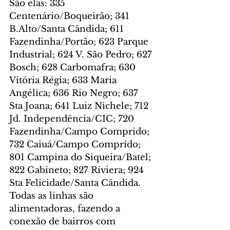
São elas: 335 
Centenário/Boqueirão; 341 
B.Alto/Santa Cândida; 611 
Fazendinha/Portão; 623 Parque 
Industrial; 624 V. São Pedro; 627 
Bosch; 628 Carbomafra; 630 
Vitória Régia; 633 Maria 
Angélica; 636 Rio Negro; 637 
Sta Joana; 641 Luiz Nichele; 712 
Jd. Independência/CIC; 720 
Fazendinha/Campo Comprido; 
732 Caiuá/Campo Comprido; 
801 Campina do Siqueira/Batel; 
822 Gabineto; 827 Riviera; 924 
Sta Felicidade/Santa Cândida. 
Todas as linhas são 
alimentadoras, fazendo a 
conexão de bairros com 