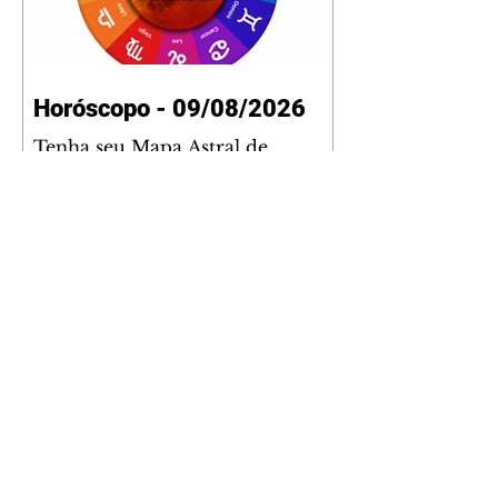
Horóscopo - 09/08/2026
Tenha seu Mapa Astral de
nascimento, o Mapa astral do Ano
de 2026 e 2027, o que os planetas
indicam para o seu: Trabalho,
Amor, Dinheiro, Saúde e Família.
Estudo com 35 páginas. Adquira
já através da nossa loja virtual ou
na loja física: rua Emiliano
Perneta 30 – loja 21 – galeria
Cezar Franco – centro –
Curitiba. Você pode pedir
também através do nosso
Whatsapp e receber seu livro
virtual: (41) 99719-0645. Escute o