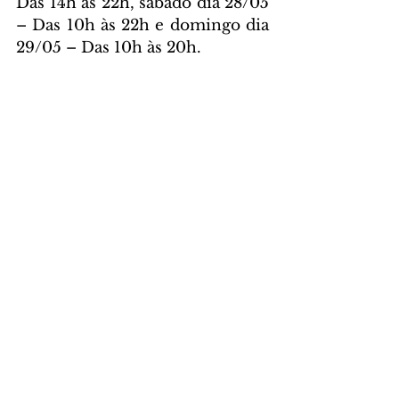
Das 14h às 22h, sábado dia 28/05 
– Das 10h às 22h e domingo dia  
29/05 – Das 10h às 20h.
LOCAL: Centro de Eventos 
Positivo (Alameda Ecológica 
Burle Marx - Santo Inacio, 
Curitiba – PR – dentro do 
Parque Barigui)
REALIZAÇÃO: 2A Eventos.
INGRESSO: R$ 15,00
DAS ASSESSORIAS
Comentários
Escreva um comentário