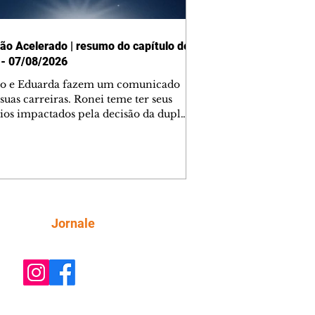
ão Acelerado | resumo do capítulo de
 - 07/08/2026
o e Eduarda fazem um comunicado
suas carreiras. Ronei teme ter seus
ios impactados pela decisão da dupla.
e decide prestar queixa contra
ica. Gael descobre que Naiane passou
ações sigilosas para Talita. Ronei
ra Verônica novamente e descobre
la deixou Bom Retorno. Gael se
ciona com Naiane. Valéria anuncia
e mudará de país, e Eduarda se
Siga
Jornale
upa com Sol. Palhares desconfia de
a em relação a Zilá. Ronei e Cinara
nfia