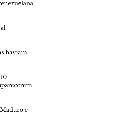
 venezuelana 
al 
as haviam 
10 
omparecerem 
 Maduro e 