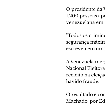
O presidente da 
1.200 pessoas apó
venezuelana em 2
"Todos os crimino
segurança máxima
escreveu em uma 
A Venezuela merg
Nacional Eleitora
reeleito na eleiç
havido fraude.
O resultado é con
Machado, por Ed