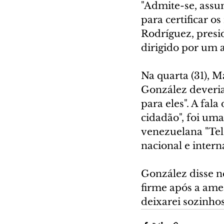
"Admite-se, assum
para certificar os
Rodríguez, presi
dirigido por um 
Na quarta (31),
González deveriam
para eles". A fal
cidadão", foi um
venezuelana "Tel
nacional e intern
González disse n
firme após a amea
deixarei sozinho