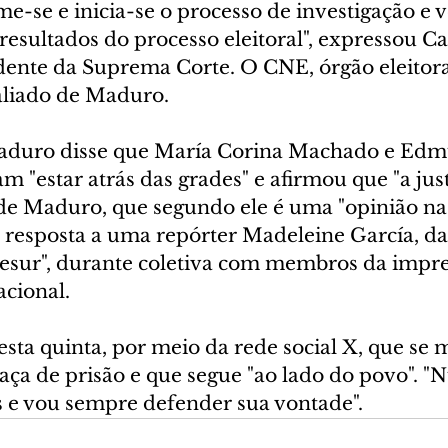
e-se e inicia-se o processo de investigação e v
 resultados do processo eleitoral", expressou Ca
dente da Suprema Corte. O CNE, órgão eleitor
aliado de Maduro.
 Maduro disse que María Corina Machado e Ed
 "estar atrás das grades" e afirmou que "a jus
a de Maduro, que segundo ele é uma "opinião na
a resposta a uma repórter Madeleine García, da
esur", durante coletiva com membros da impr
acional.
esta quinta, por meio da rede social X, que se
ça de prisão e que segue "ao lado do povo". "N
s e vou sempre defender sua vontade".