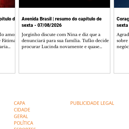
ítulo de
Avenida Brasil | resumo do capítulo de
Coraç
sexta - 07/08/2026
sexta
elo amor
Jorginho discute com Nina e diz que a
Agrad
e Fátima
denunciará para sua família. Tufão decide
sobre 
aria
procurar Lucinda novamente e quase
negóc
u
encontra Nina no lixão. Débora se
Janet
do,
preocupa com Jorginho. Monalisa pede que
Verôn
esteve
Olenka não a deixe sozinha. Tufão
inform
 Alika o
encontra Jorginho e o leva para casa. Max é
procu
. Chinua
hostil com Carminha. Diógenes se irrita
que e
quando Tavinho diz que não negociará o
decep
 Pascoal
passe de Roni por causa de sua sexualidade.
que s
Editorias
Editais Certificados
re que
Janaína admite para Jorginho que Lúcio e
preoc
r aos
Max estavam envolvidos na tentativa de
Cinar
CAPA
PUBLICIDADE LEGAL
assalto à
desco
CIDADE
GERAL
POLÍTICA