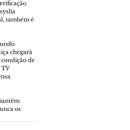
erificação 
ryslia 
al, também é 
mundo 
tiça chegará 
 condição de 
 TV 
ensa 
 mantém 
unca os 