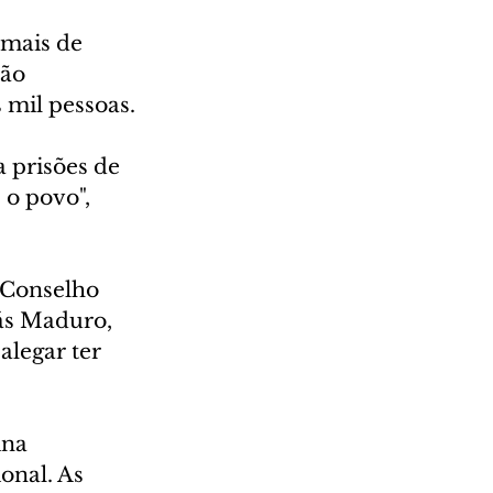
 mais de 
ão 
 mil pessoas.
 prisões de 
o povo", 
 Conselho 
lás Maduro, 
alegar ter 
ina 
nal. As 