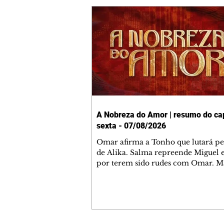
A Nobreza do Amor | resumo do cap
sexta - 07/08/2026
Omar afirma a Tonho que lutará p
de Alika. Salma repreende Miguel 
por terem sido rudes com Omar. M
Helena aconselha Manoel sobre se
namoro com Ana Maria. Pressiona
Bakari revela a Jendal que Chinua 
em terras inimigas. Omar pede que
acompanhe até a agência bancária