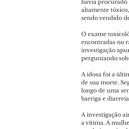
havia procurado 
altamente tóxico
sendo vendido de
O exame toxicoló
encontradas no r
investigação apu
perguntando sobr
A idosa foi a últ
de sua morte. Se
longo de uma sem
barriga e diarreia
A investigação a
a vítima. A mulh