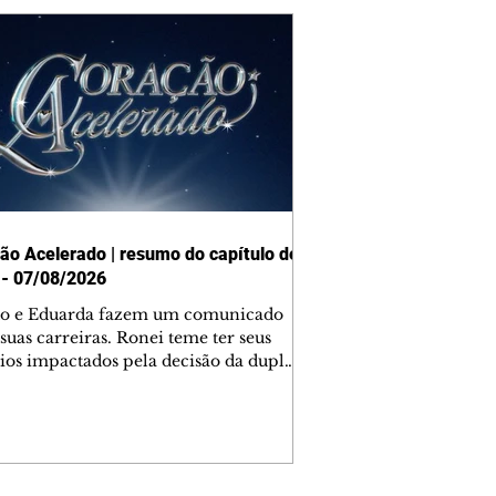
ão Acelerado | resumo do capítulo de
 - 07/08/2026
o e Eduarda fazem um comunicado
suas carreiras. Ronei teme ter seus
ios impactados pela decisão da dupla.
e decide prestar queixa contra
ica. Gael descobre que Naiane passou
ações sigilosas para Talita. Ronei
ra Verônica novamente e descobre
la deixou Bom Retorno. Gael se