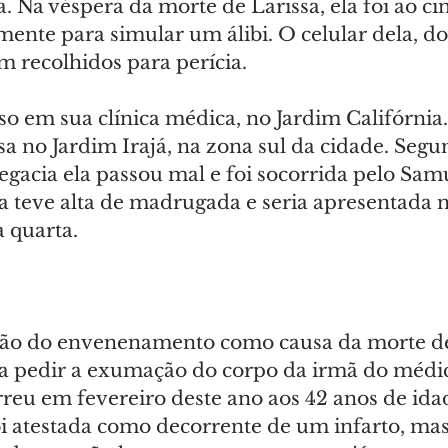
. Na véspera da morte de Larissa, ela foi ao c
ente para simular um álibi. O celular dela, d
m recolhidos para perícia.
o em sua clínica médica, no Jardim Califórnia
esa no Jardim Irajá, na zona sul da cidade. Segu
gacia ela passou mal e foi socorrida pelo Samu
a teve alta de madrugada e seria apresentada n
a quarta.
ão do envenenamento como causa da morte de 
lia pedir a exumação do corpo da irmã do médic
reu em fevereiro deste ano aos 42 anos de ida
i atestada como decorrente de um infarto, mas 