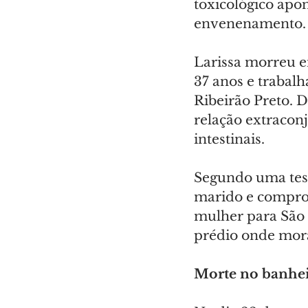
toxicológico apon
envenenamento. O
Larissa morreu e
37 anos e trabal
Ribeirão Preto. D
relação extracon
intestinais.
Segundo uma test
marido e comprov
mulher para São 
prédio onde mor
Morte no banhe