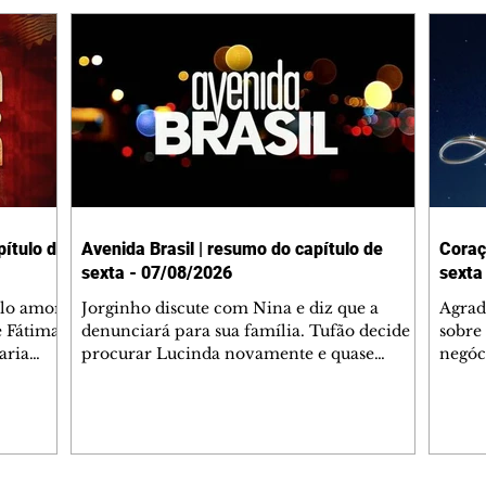
ítulo de
Avenida Brasil | resumo do capítulo de
Coraç
sexta - 07/08/2026
sexta
elo amor
Jorginho discute com Nina e diz que a
Agrad
e Fátima
denunciará para sua família. Tufão decide
sobre 
aria
procurar Lucinda novamente e quase
negóc
u
encontra Nina no lixão. Débora se
Janet
do,
preocupa com Jorginho. Monalisa pede que
Verôn
esteve
Olenka não a deixe sozinha. Tufão
inform
 Alika o
encontra Jorginho e o leva para casa. Max é
procu
. Chinua
hostil com Carminha. Diógenes se irrita
que e