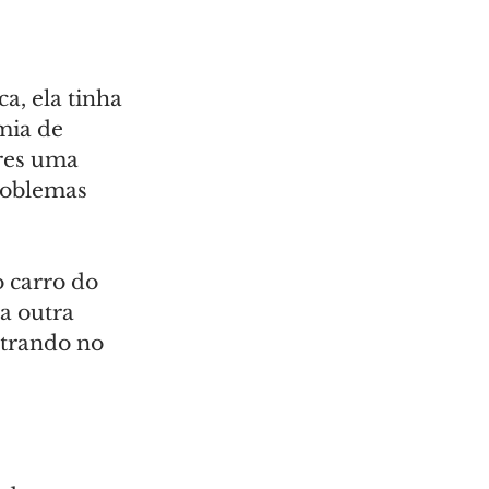
, ela tinha 
mia de 
ares uma 
roblemas 
 carro do 
a outra 
ntrando no 