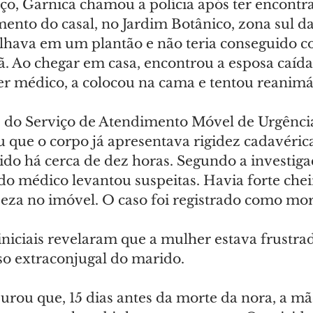
ço, Garnica chamou a polícia após ter encontr
nto do casal, no Jardim Botânico, zona sul da
alhava em um plantão e não teria conseguido c
 Ao chegar em casa, encontrou a esposa caída
ser médico, a colocou na cama e tentou reanimá
 do Serviço de Atendimento Móvel de Urgênci
 que o corpo já apresentava rigidez cadavérica
ido há cerca de dez horas. Segundo a investigaç
 médico levantou suspeitas. Havia forte chei
eza no imóvel. O caso foi registrado como mor
iniciais revelaram que a mulher estava frustra
so extraconjugal do marido.
purou que, 15 dias antes da morte da nora, a m