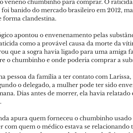
o veneno chumbinho para comprar. O raticida
, foi banido do mercado brasileiro em 2012, ma
 forma clandestina.
gico apontou o envenenamento pelas substânc
aticida como a provável causa da morte da víti
rou que a sogra havia ligado para uma amiga f
e o chumbinho e onde poderia comprar a subs
ima pessoa da família a ter contato com Larissa,
gundo o delegado, a mulher pode ter sido env
ana. Dias antes de morrer, ela havia relatado 
.
inda apura quem forneceu o chumbinho usado 
er com quem o médico estava se relacionando 