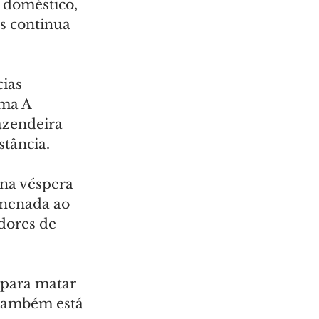
 doméstico, 
s continua 
ias 
ma A 
azendeira 
tância.
 na véspera 
enenada ao 
dores de 
para matar 
também está 