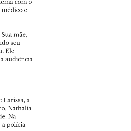
inema com o 
o médico e 
. Sua mãe, 
ndo seu 
. Ele 
a audiência 
Larissa, a 
o, Nathalia 
de. Na 
a polícia 