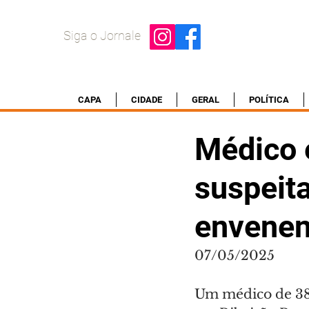
Siga o Jornale
CAPA
CIDADE
GERAL
POLÍTICA
Médico 
suspeit
envenen
07/05/2025
Um médico de 38 a