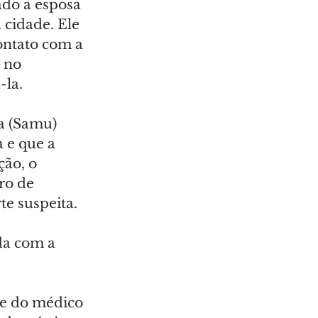
ado a esposa 
 cidade. Ele 
ontato com a 
 no 
-la.
a (Samu) 
 e que a 
ão, o 
ro de 
te suspeita.
da com a 
ãe do médico 