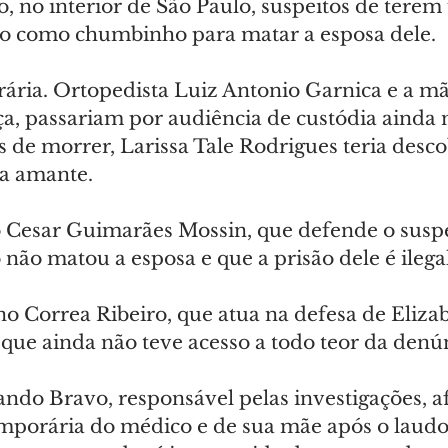
o, no interior de São Paulo, suspeitos de tere
o como chumbinho para matar a esposa dele.
ária. Ortopedista Luiz Antonio Garnica e a mã
ça, passariam por audiência de custódia ainda 
tes de morrer, Larissa Tale Rodrigues teria desc
a amante.
 Cesar Guimarães Mossin, que defende o suspei
não matou a esposa e que a prisão dele é ilegal
 Correa Ribeiro, que atua na defesa de Elizab
que ainda não teve acesso a todo teor da denú
ndo Bravo, responsável pelas investigações, a
emporária do médico e de sua mãe após o laudo