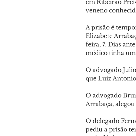
em Ribeirão Pret
veneno conhecid
A prisão é tempor
Elizabete Arraba
feira, 7. Dias an
médico tinha um
O advogado Julio
que Luiz Antonio 
O advogado Bruno
Arrabaça, alegou 
O delegado Ferna
pediu a prisão t