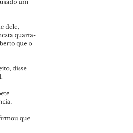
m usado um 
e dele, 
nesta quarta-
oberto que o 
to, disse 
.
ete 
ncia.
firmou que 
 