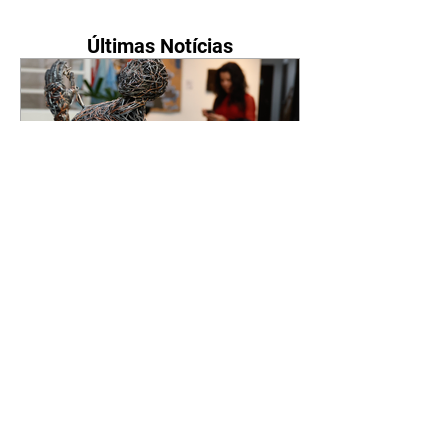
Últimas Notícias
Prefeitura de Pinhais
promove abertura do 9º
Salão de Artes Visuais
07/08/2026 A Prefeitura de
Pinhais, por meio do
Departamento de Cultura, da
Secretaria de Cultura, Esporte e
Lazer (Semel), realizou a