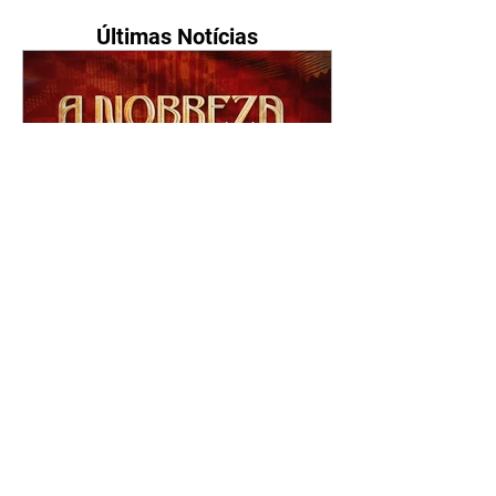
Últimas Notícias
A Nobreza do Amor |
resumo do capítulo de sexta
- 07/08/2026
Omar afirma a Tonho que lutará
pelo amor de Alika. Salma
repreende Miguel e Fátima por
terem sido rudes com Omar.
Maria Helena aconselha Manoel
sobre seu namoro com Ana