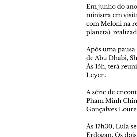
Em junho do ano 
ministra em visit
com Meloni na re
planeta), realiza
Após uma pausa p
de Abu Dhabi, Sh
Às 15h, terá reu
Leyen.
A série de encont
Pham Minh Chinh,
Gonçalves Loure
Às 17h30, Lula s
Erdoğan. Os dois