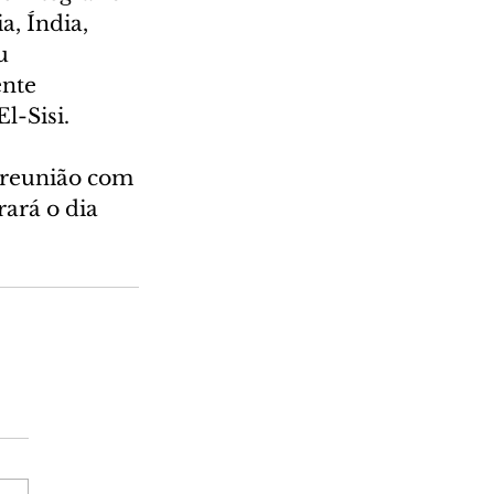
, Índia, 
u 
nte 
l-Sisi.
 reunião com 
ará o dia 