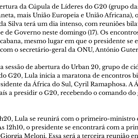
ertura da Cúpula de Líderes do G20 (grupo das
neta, mais União Europeia e União Africana), o
da Silva terá um dia intenso, com reuniões bila
 e de Governo neste domingo (17). Os encontro
cabana, mesmo lugar em que o presidente se 
) com o secretário-geral da ONU, António Guter
da sessão de abertura do Urban 20, grupo de ci
o G20, Lula inicia a maratona de encontros bil
idente da África do Sul, Cyril Ramaphosa. A Á
aís a presidir o G20, recebendo o comando do 
1h20, Lula se reunirá com o primeiro-ministro 
s 12h10, o presidente se encontrará com a pri
 Giorgia Meloni. Essa será a terceira reunião ent