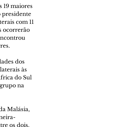
 19 maiores 
 presidente 
terais com 11 
s ocorrerão 
encontrou 
res.
dades dos 
aterais às 
frica do Sul 
grupo na 
da Malásia, 
meira-
re os dois. 