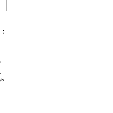
u 
m 
is 