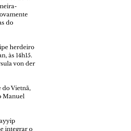
meira-
 novamente 
s do 
ipe herdeiro 
, às 14h15. 
sula von der 
 do Vietnã, 
o Manuel 
ayyip 
 integrar o 