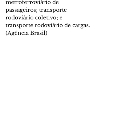
metroferroviário de 
passageiros; transporte 
rodoviário coletivo; e 
transporte rodoviário de cargas. 
(Agência Brasil)
Foto: José 
Lacerda/CNI/Divulgação 
POLÍTICA
Comentários
Escreva um comentário
Últimas Notícias