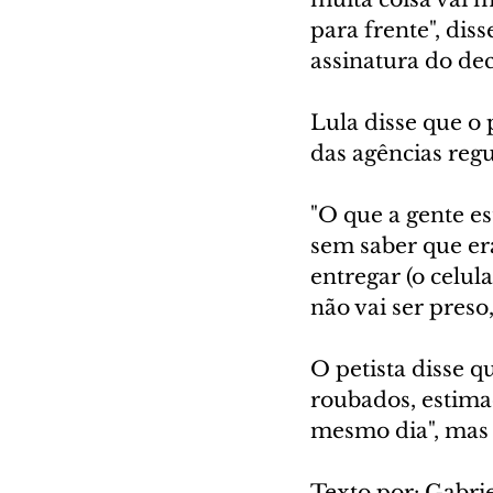
para frente", dis
assinatura do dec
Lula disse que o
das agências reg
"O que a gente e
sem saber que er
entregar (o celul
não vai ser preso
O petista disse q
roubados, estimad
mesmo dia", mas 
Texto por: Gabri