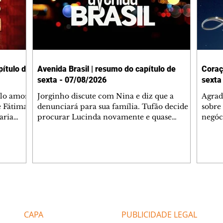
ítulo de
Avenida Brasil | resumo do capítulo de
Coraç
sexta - 07/08/2026
sexta
elo amor
Jorginho discute com Nina e diz que a
Agrad
e Fátima
denunciará para sua família. Tufão decide
sobre 
aria
procurar Lucinda novamente e quase
negóc
u
encontra Nina no lixão. Débora se
Janet
do,
preocupa com Jorginho. Monalisa pede que
Verôn
esteve
Olenka não a deixe sozinha. Tufão
inform
 Alika o
encontra Jorginho e o leva para casa. Max é
procu
. Chinua
hostil com Carminha. Diógenes se irrita
que e
quando Tavinho diz que não negociará o
decep
 Pascoal
passe de Roni por causa de sua sexualidade.
que s
Editorias
Editais Certificados
re que
Janaína admite para Jorginho que Lúcio e
preoc
r aos
Max estavam envolvidos na tentativa de
Cinar
CAPA
PUBLICIDADE LEGAL
assalto à
desco