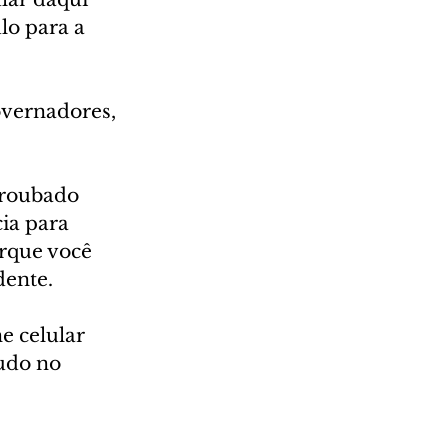
lo para a 
overnadores, 
 roubado 
ia para 
rque você 
dente.
e celular 
udo no 