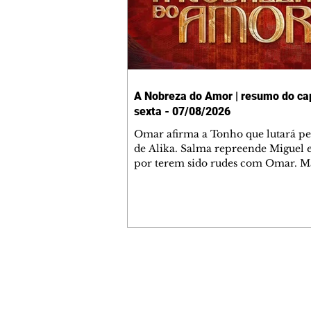
A Nobreza do Amor | resumo do cap
sexta - 07/08/2026
Omar afirma a Tonho que lutará p
de Alika. Salma repreende Miguel 
por terem sido rudes com Omar. M
Helena aconselha Manoel sobre se
namoro com Ana Maria. Pressiona
Bakari revela a Jendal que Chinua 
em terras inimigas. Omar pede que
acompanhe até a agência bancária
alerta Dumi, Akin e Ladisa sobre as
desconfianças de Jendal, que sonda
Contato comercial
sobre seu conselheiro. Chinua suge
mmjornale@gmail.com
Kênia reveja sua decisão de se junta
Telefone: (41) 99978-9956
rebel