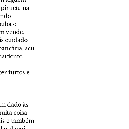
 pirueta na 
endo 
ouba o 
m vende, 
is cuidado 
bancária, seu 
esidente.
r furtos e 
 
em dado às 
uita coisa 
ais e também 
lar daqui 