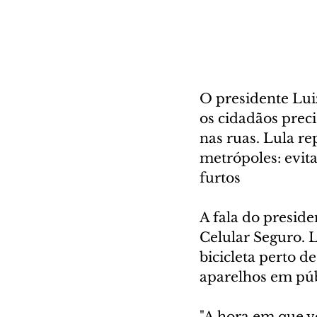
O presidente Luiz
os cidadãos prec
nas ruas. Lula r
metrópoles: evita
furtos
A fala do preside
Celular Seguro. L
bicicleta perto d
aparelhos em púb
"A hora em que vo