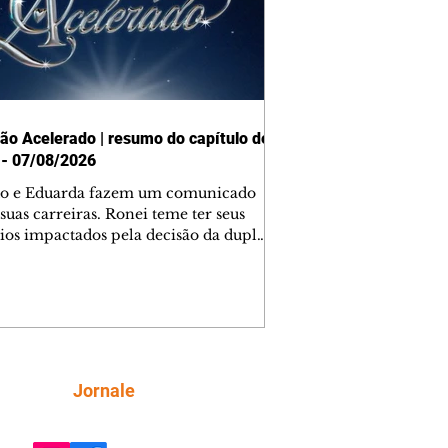
ão Acelerado | resumo do capítulo de
 - 07/08/2026
o e Eduarda fazem um comunicado
suas carreiras. Ronei teme ter seus
ios impactados pela decisão da dupla.
e decide prestar queixa contra
ica. Gael descobre que Naiane passou
ações sigilosas para Talita. Ronei
ra Verônica novamente e descobre
la deixou Bom Retorno. Gael se
ciona com Naiane. Valéria anuncia
e mudará de país, e Eduarda se
Siga
Jornale
upa com Sol. Palhares desconfia de
a em relação a Zilá. Ronei e Cinara
nfia