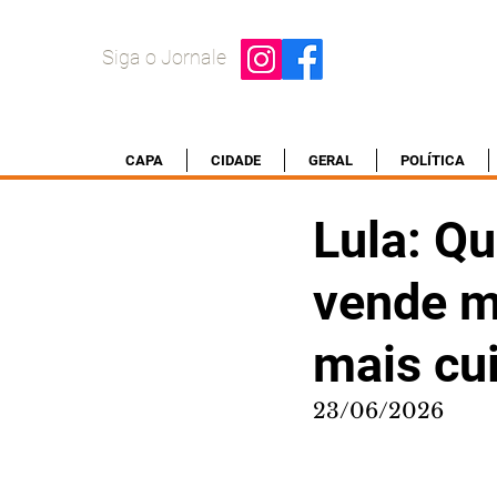
Siga o Jornale
CAPA
CIDADE
GERAL
POLÍTICA
Lula: Q
vende m
mais cu
23/06/2026