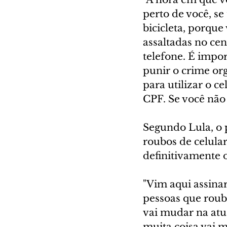
perto de você, se
bicicleta, porque
assaltadas no cen
telefone. É impo
punir o crime or
para utilizar o c
CPF. Se você não 
Segundo Lula, o 
roubos de celula
definitivamente 
"Vim aqui assinar
pessoas que rouba
vai mudar na atu
muita coisa vai 