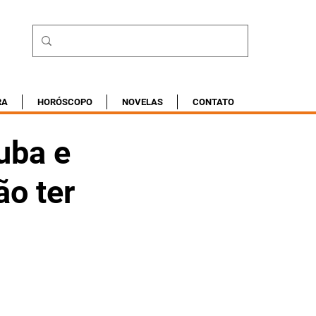
RA
HORÓSCOPO
NOVELAS
CONTATO
uba e
ão ter