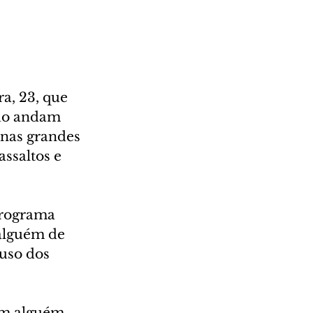
a, 23, que 
ndo andam 
nas grandes 
ssaltos e 
programa 
 alguém de 
uso dos 
tem alguém 