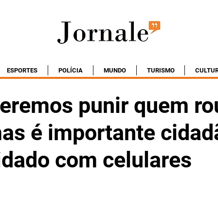
ESPORTES
POLÍCIA
MUNDO
TURISMO
CULTU
ueremos punir quem ro
as é importante cidad
idado com celulares