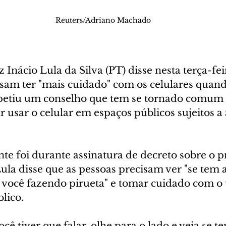
Reuters/Adriano Machado
 Inácio Lula da Silva (PT) disse nesta terça-feir
isam ter "mais cuidado" com os celulares qua
epetiu um conselho que tem se tornado comum 
r usar o celular em espaços públicos sujeitos a a
nte foi durante assinatura de decreto sobre o 
ula disse que as pessoas precisam ver "se tem
e você fazendo pirueta" e tomar cuidado com o 
lico.
cê tiver que falar, olhe para o lado e veja se 