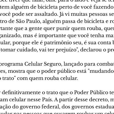
 tem alguém de bicicleta perto de você fazendo
 você pode ser assaltado. Já vi muitas pessoas s
tro de São Paulo, alguém passa de bicicleta e r
rtante que a gente quer punir quem rouba, que
ganizado, mas é importante que você tenha ma
elular, porque ele é patrimônio seu, é sua conta 
tomar cuidado, vai ter prejuízo", declarou o pr
programa Celular Seguro, lançado para combate
res, mostra que o poder público está "mudando
o trato" com quem rouba celular.
 definitivamente o trato que o Poder Público t
m celular nesse País. A partir desse decreto, m
ação do governo federal, dos governos estadu
mudar nas pessoas que ousarem roubar um celu